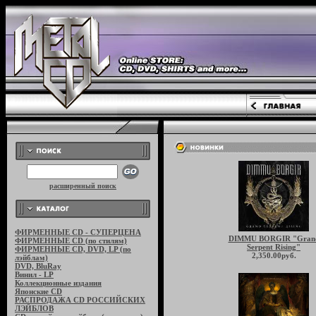
расширенный поиск
ФИРМЕННЫЕ CD - СУПЕРЦЕНА
DIMMU BORGIR "Gran
ФИРМЕННЫЕ CD (по стилям)
Serpent Rising"
ФИРМЕННЫЕ CD, DVD, LP (по
2,350.00руб.
лэйблам)
DVD, BluRay
Винил - LP
Коллекционные издания
Японские CD
РАСПРОДАЖА CD РОССИЙСКИХ
ЛЭЙБЛОВ