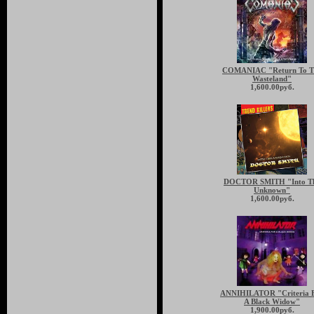
COMANIAC "Return To T
Wasteland"
1,600.00руб.
DOCTOR SMITH "Into T
Unknown"
1,600.00руб.
ANNIHILATOR "Criteria 
A Black Widow"
1,900.00руб.