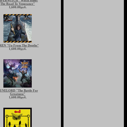
IPERWITCH "Witch Hunt:
The Road To Vengeance"
1,600.00руб.
REN "Up From The Depths"
1,600.00руб.
UNELORD "The Battle For
Greatness"
1,600.00руб.