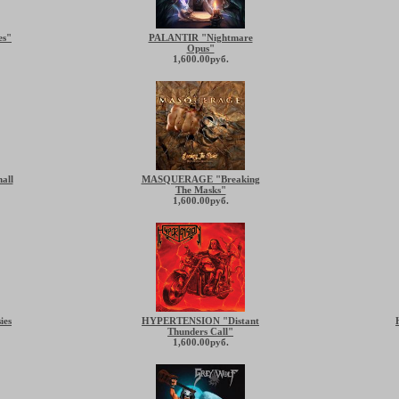
es"
PALANTIR "Nightmare
Opus"
1,600.00руб.
all
MASQUERAGE "Breaking
The Masks"
1,600.00руб.
ies
HYPERTENSION "Distant
Thunders Call"
1,600.00руб.