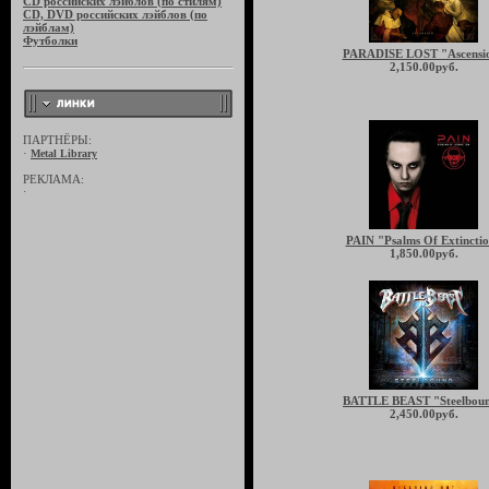
CD российских лэйблов (по стилям)
CD, DVD российских лэйблов (по
лэйблам)
Футболки
PARADISE LOST "Ascensi
2,150.00руб.
ПАРТНЁРЫ:
·
Metal Library
РЕКЛАМА:
·
PAIN "Psalms Of Extincti
1,850.00руб.
BATTLE BEAST "Steelbou
2,450.00руб.