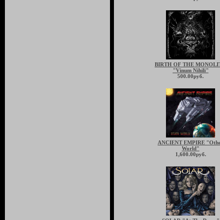
BIRTH OF THE MONOLI
"Vinum Nihili"
500.00руб.
ANCIENT EMPIRE "Oth
World"
1,600.00руб.