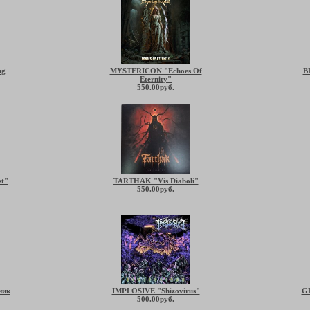
ng
MYSTERICON "Echoes Of
B
Eternity"
550.00руб.
t"
TARTHAK "Vis Diaboli"
550.00руб.
ник
IMPLOSIVE "Shizovirus"
G
500.00руб.