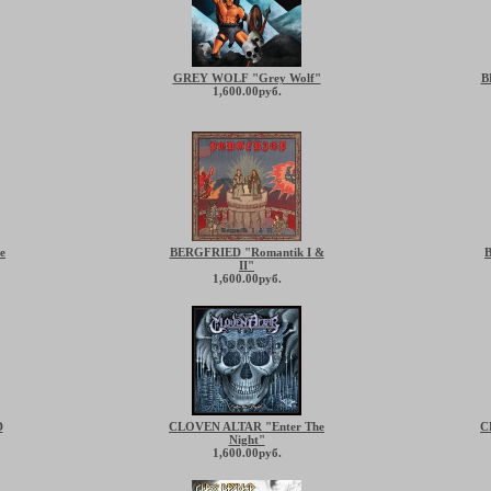
GREY WOLF "Grey Wolf"
B
1,600.00руб.
e
BERGFRIED "Romantik I &
II"
1,600.00руб.
D
CLOVEN ALTAR "Enter The
C
Night"
1,600.00руб.