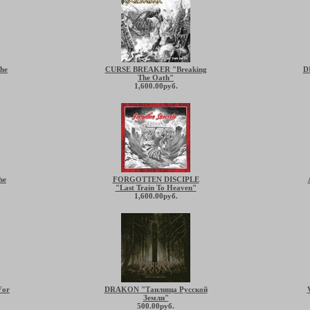
he
CURSE BREAKER "Breaking
D
The Oath"
1,600.00руб.
he
FORGOTTEN DISCIPLE
"Last Train To Heaven"
1,600.00руб.
For
DRAKON "Таилища Русской
Земли"
500.00руб.