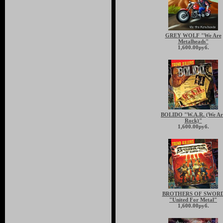
GREY WOLF "We Are
Metalheads"
1,600.00руб.
BOLIDO "W.A.R. (We Ar
Rock)"
1,600.00руб.
BROTHERS OF SWOR
"United For Metal"
1,600.00руб.