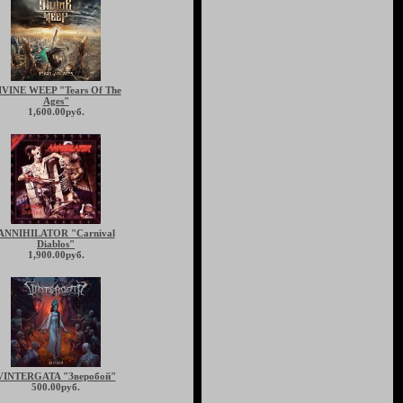
IVINE WEEP "Tears Of The
Ages"
1,600.00руб.
ANNIHILATOR "Carnival
Diablos"
1,900.00руб.
VINTERGATA "Зверобой"
500.00руб.