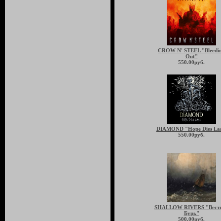
CROW N' STEEL "Bleedi
Out"
550.00руб.
DIAMOND "Hope Dies Las
550.00руб.
SHALLOW RIVERS "Вест
Бурь"
500.00руб.