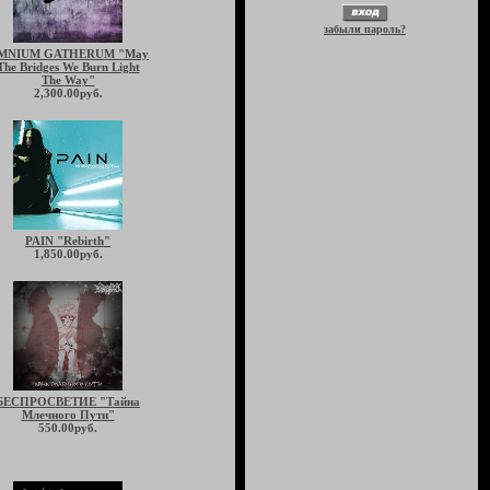
забыли пароль?
MNIUM GATHERUM "May
The Bridges We Burn Light
The Way"
2,300.00руб.
PAIN "Rebirth"
1,850.00руб.
БЕСПРОСВЕТИЕ "Тайна
Млечного Пути"
550.00руб.