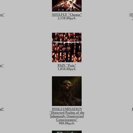
on"
SOULFLY "Chama"
O
2,150.00руб.
on"
PAIN "Pain"
1,850.00руб.
nd"
DISILLUMINATION
"Distorted Psalms of the
Inhumanly Omniversed
Consciousness"
900.00руб.