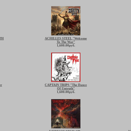
TH
ACHILLES STEEL "Welcome
To The War"
1,600.00руб.
er
CAPTAIN TRIPS "The Dance
Of Untruth"
1,600.00руб.