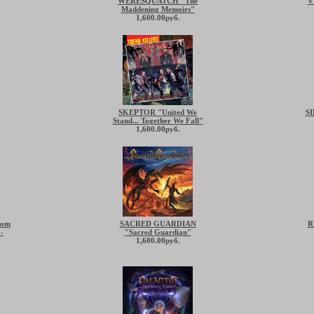
WERESQUATCH "The
V
Maddening Memoirs"
1,600.00руб.
SKEPTOR "United We
SI
Stand... Together We Fall"
1,600.00руб.
rom
SACRED GUARDIAN
R
-
"Sacred Guardian"
1,600.00руб.