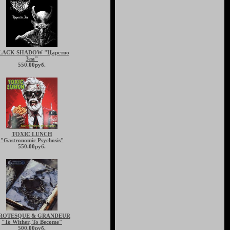
LACK SHADOW "Царство
Зла"
550.00руб.
TOXIC LUNCH
"Gastronomic Psychosis"
550.00руб.
ROTESQUE & GRANDEUR
"To Wither, To Become"
500.00руб.