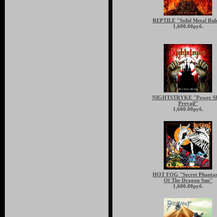
REPTILE "Solid Metal Rul
1,600.00руб.
NIGHTSTRYKE "Power Sh
Prevail"
1,600.00руб.
HOT FOG "Secret Phantas
Of The Dragon Sun"
1,600.00руб.