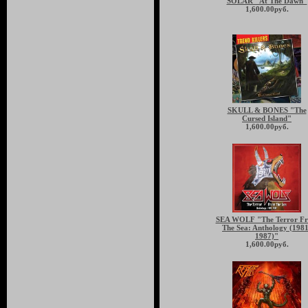
SOLAR "At The Dawn"
1,600.00руб.
SKULL & BONES "The
Cursed Island"
1,600.00руб.
SEA WOLF "The Terror F
The Sea: Anthology (1981
1987)"
1,600.00руб.