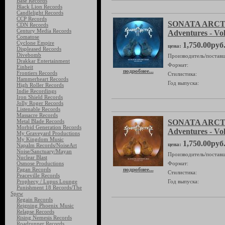
Base Records
Black Lion Records
Candlelight Records
CCP Records
SONATA ARCTI
CDN Records
Century Media Records
Adventures - V
Comatose
Cyclone Empire
1,750.00руб
цена:
Displeased Records
Divebomb
Производитель/поставщ
Drakkar Entertainment
Формат:
Einheit
подробнее...
Frontiers Records
Стилистика:
Hammerheart Records
Год выпуска:
High Roller Records
Indie Recordings
Iron Shield Records
Jolly Roger Records
Listenable Records
Massacre Records
Metal Blade Records
SONATA ARCTI
Morbid Generation Records
Adventures - V
My Graveyard Productions
My Kingdom Music
1,750.00руб
цена:
Napalm Records/NoiseArt
Noise/Sanctuary/Mayan
Производитель/поставщ
Nuclear Blast
Osmose Productions
Формат:
Pagan Records
подробнее...
Стилистика:
Peaceville Records
Prophecy / Lupus Lounge
Год выпуска:
Punishment 18 Records/The
Spew
Regain Records
Reigning Phoenix Music
Relapse Records
Rising Nemesis Records
Roadrunner Records