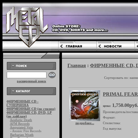
Главная
:
ФИРМЕННЫЕ CD, DVD
Сортировать по: наим
расширенный поиск
PRIMAL FEAR "
ФИРМЕННЫЕ CD -
1,750.00руб
СУПЕРЦЕНА
цена:
ФИРМЕННЫЕ CD (по стилям)
Производитель/поставщ
ФИРМЕННЫЕ CD, DVD, LP
(по лэйблам)
Формат:
Aesthetic Death
подробнее...
Стилистика:
AFM Records
Amputated Vein
Год выпуска:
- Atomic Fire Records
Barbarian Wrath