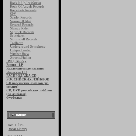
Rock It Up/IceWarrior
Rock Of Angels Records
Rockshots Records
SPV
Scarlet Records
Season Of Mist
Sevared Records
Sleaszy Rider
Sliptrick Records
Spinefarm
Stormspell Records
Trollzorn
Underground Symphony
Unique Leader
Witches Brew
Xtreem/Fighter
DVD, BluRay
Винил - LP
Коллекционные издания
Японские CD
РАСПРОДАЖА CD
РОССИЙСКИХ ЛЭЙБЛОВ
CD российских лэйблов (по
стилям)
CD, DVD российских лэйблов
(по лэйблам)
Футболки
ПАРТНЁРЫ:
·
Metal Library