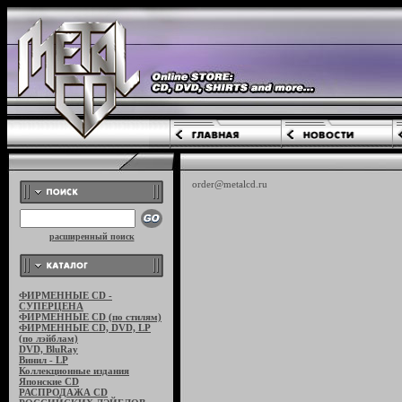
order@metalcd.ru
расширенный поиск
ФИРМЕННЫЕ CD -
СУПЕРЦЕНА
ФИРМЕННЫЕ CD (по стилям)
ФИРМЕННЫЕ CD, DVD, LP
(по лэйблам)
DVD, BluRay
Винил - LP
Коллекционные издания
Японские CD
РАСПРОДАЖА CD