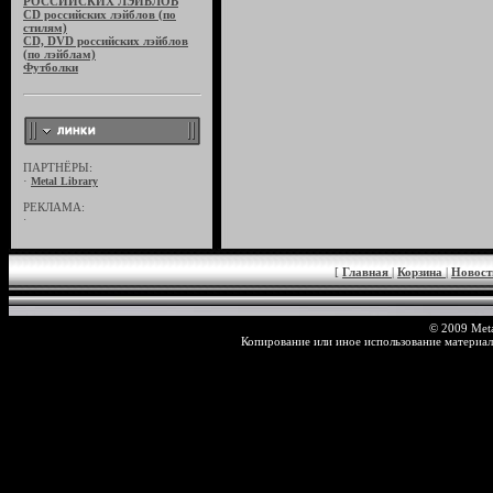
РОССИЙСКИХ ЛЭЙБЛОВ
CD российских лэйблов (по
стилям)
CD, DVD российских лэйблов
(по лэйблам)
Футболки
ПАРТНЁРЫ:
·
Metal Library
РЕКЛАМА:
·
[
Главная
|
Корзина
|
Новос
© 2009 Meta
Копирование или иное использование материал