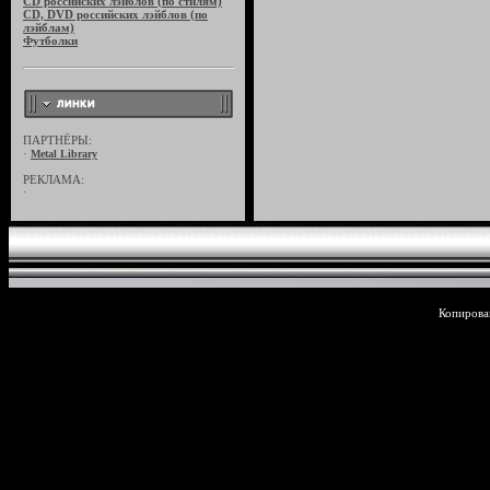
CD российских лэйблов (по стилям)
CD, DVD российских лэйблов (по
лэйблам)
Футболки
ПАРТНЁРЫ:
·
Metal Library
РЕКЛАМА:
·
Копирован