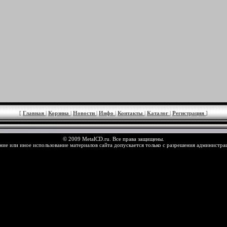
[
Главная
|
Корзина
|
Новости
|
Инфо
|
Контакты
|
Каталог
|
Регистрация
]
© 2009 MetalCD.ru. Все права защищены.
ие или иное использование материалов сайта допускается только с разрешения администра