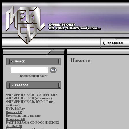
Новости
расширенный поиск
ФИРМЕННЫЕ CD - СУПЕРЦЕНА
ФИРМЕННЫЕ CD (по стилям)
ФИРМЕННЫЕ CD, DVD, LP (по
лэйблам)
DVD, BluRay
Винил - LP
Коллекционные издания
Японские CD
РАСПРОДАЖА CD РОССИЙСКИХ
ЛЭЙБЛОВ