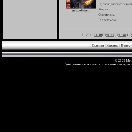
Производитель/поставщ
Формат:
подробнее...
Стилистика:
Год выпуска:
[1-20]
[21-40]
[41-60]
[61-80]
[
[
Главная
|
Корзина
|
Новос
© 2009 Meta
Копирование или иное использование материал