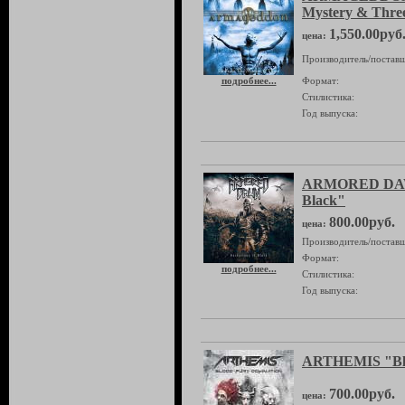
Mystery & Thre
1,550.00руб
цена:
Производитель/поставщ
подробнее...
Формат:
Стилистика:
Год выпуска:
ARMORED DAWN
Black"
800.00руб.
цена:
Производитель/поставщ
Формат:
подробнее...
Стилистика:
Год выпуска:
ARTHEMIS "Blo
700.00руб.
цена: