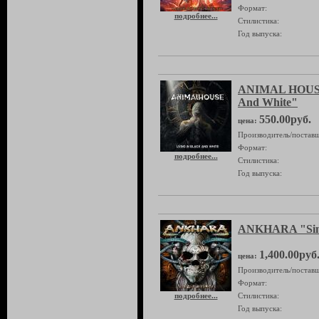
Формат:
подробнее...
Стилистика:
Год выпуска:
ANIMAL HOUSE 
And White"
550.00руб.
цена:
Производитель/поставщ
Формат:
подробнее...
Стилистика:
Год выпуска:
ANKHARA "Sin
1,400.00руб
цена:
Производитель/поставщ
Формат:
подробнее...
Стилистика:
Год выпуска: