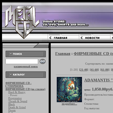
Главная
:
ФИРМЕННЫЕ CD (по
Сортировать по: наим
расширенный поиск
[1-20]
[21-40]
[41-60]
[61-80]
[
ADAMANTIS "F
ФИРМЕННЫЕ CD -
СУПЕРЦЕНА
1,050.00руб
ФИРМЕННЫЕ CD (по стилям)
цена:
Hard & Heavy
Производитель/поставщ
- Power
Progressive
Формат:
Thrash & Speed
подробнее...
Стилистика:
Black
Death & Grind
Год выпуска:
Doom