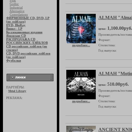
Folk
Gothic
Industrial
Alternative
Compilations
ALMAH "Alma
ФИРМЕННЫЕ CD, DVD, LP
(по лэйблам)
DVD, BluRay
1,100.00руб
Винил - LP
цена:
Коллекционные издания
Производитель/поставщ
Японские CD
РАСПРОДАЖА CD
Формат:
РОССИЙСКИХ ЛЭЙБЛОВ
подробнее...
Стилистика:
CD российских лэйблов (по
стилям)
Год выпуска:
CD, DVD российских лэйблов
(по лэйблам)
Футболки
ALMAH "Motio
510.00руб.
цена:
ПАРТНЁРЫ:
Производитель/поставщ
·
Metal Library
Формат:
РЕКЛАМА:
подробнее...
Стилистика:
·
Год выпуска:
ANCIENT KNIG