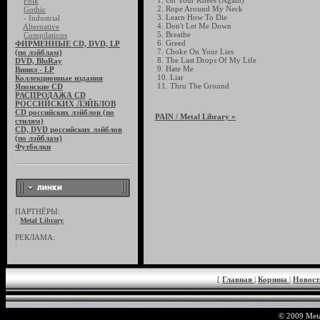
1. On Your Knees (Again)
Folk
2. Rope Around My Neck
Gothic
3. Learn How To Die
- Industrial
4. Don't Let Me Down
Alternative
5. Breathe
Compilations
6. Greed
ФИРМЕННЫЕ CD, DVD, LP
7. Choke On Your Lies
(по лэйблам)
8. The Last Drops Of My Life
DVD, BluRay
9. Hate Me
Винил - LP
10. Liar
Коллекционные издания
11. Thru The Ground
Японские CD
РАСПРОДАЖА CD
РОССИЙСКИХ ЛЭЙБЛОВ
CD российских лэйблов (по
PAIN
/ Metal Library »
стилям)
CD, DVD российских лэйблов
(по лэйблам)
Футболки
ПАРТНЁРЫ:
·
Metal Library
РЕКЛАМА:
·
[
Главная
|
Корзина
|
Новос
© 2009 Meta