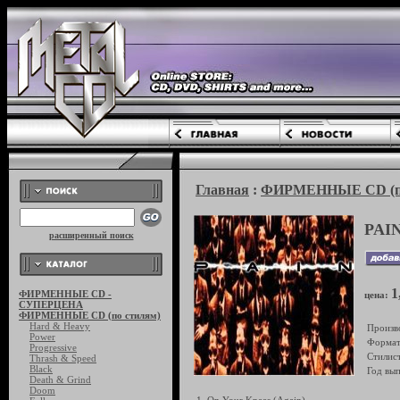
Главная
:
ФИРМЕННЫЕ CD (по
PAIN
расширенный поиск
1
ФИРМЕННЫЕ CD -
цена:
СУПЕРЦЕНА
ФИРМЕННЫЕ CD (по стилям)
Hard & Heavy
Произв
Power
Формат
Progressive
Стилист
Thrash & Speed
Black
Год вып
Death & Grind
Doom