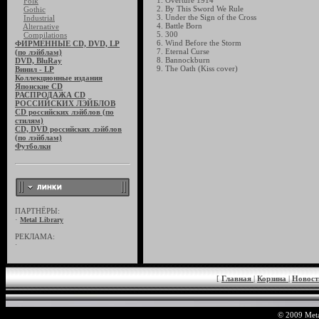
1. Overture 1914
Folk
2. By This Sword We Rule
Gothic
3. Under the Sign of the Cross
Industrial
4. Battle Born
Alternative
5. 300
Compilations
6. Wind Before the Storm
ФИРМЕННЫЕ CD, DVD, LP
7. Eternal Curse
(по лэйблам)
8. Bannockburn
DVD, BluRay
9. The Oath (Kiss cover)
Винил - LP
Коллекционные издания
Японские CD
РАСПРОДАЖА CD
РОССИЙСКИХ ЛЭЙБЛОВ
CD российских лэйблов (по
стилям)
CD, DVD российских лэйблов
(по лэйблам)
Футболки
ПАРТНЁРЫ:
·
Metal Library
РЕКЛАМА:
·
[
Главная
|
Корзина
|
Новос
© 2009 Meta