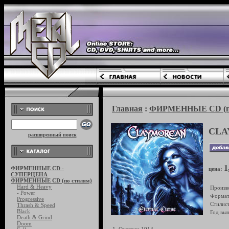
Главная
:
ФИРМЕННЫЕ CD (по
CLA
расширенный поиск
1
ФИРМЕННЫЕ CD -
цена:
СУПЕРЦЕНА
ФИРМЕННЫЕ CD (по стилям)
Hard & Heavy
Произв
- Power
Формат
Progressive
Стилист
Thrash & Speed
Black
Год вып
Death & Grind
Doom