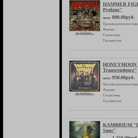
HAMMER FIGHT
Profane"
800.00руб.
цена:
Производитель/поставщ
Формат:
подробнее...
Стилистика:
Год выпуска:
HONEYMOON D
Transcendence"
950.00руб.
цена:
Производитель/поставщ
Формат:
подробнее...
Стилистика:
Год выпуска:
KAMBRIUM "Da
Suns"
1,350.00руб