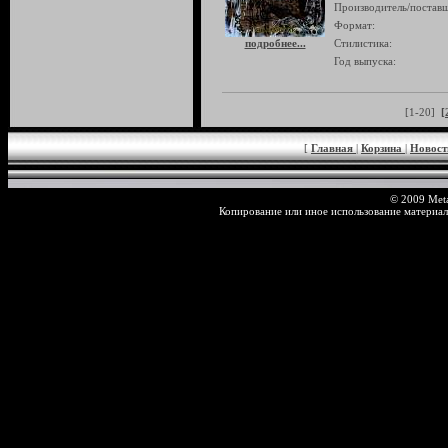
Производитель/поставщ
Формат:
подробнее...
Стилистика:
Год выпуска:
[1-20]
[
[
Главная
|
Корзина
|
Новос
© 2009 Meta
Копирование или иное использование материал