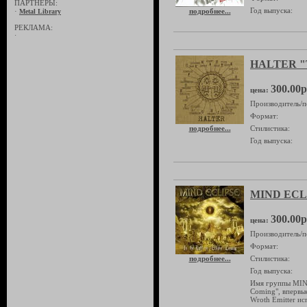
ПАРТНЁРЫ:
Год выпуска:
·
подробнее...
Metal Library
РЕКЛАМА:
·
HALTER "Th
300.00р
цена:
Производитель/п
Формат:
подробнее...
Стилистика:
Год выпуска:
MIND ECLIP
300.00р
цена:
Производитель/п
Формат:
подробнее...
Стилистика:
Год выпуска:
Имя группы MIND
Coming", впервы
Wroth Emitter и