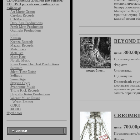
CD российских лэйблов (по стилям)
меланхолическими
CD, DVD российских лэйблов (по
белорусскоязычна
лэйблам)
Магнусом Линдбе
Art Music Group
мрачный саунд. 
Careless Records
каждой песни оф
CD-Maximum
Dark East Productions
Fresh Meat Production
Grailight Productions
Irond
Kattran
BEYOND H
Ksenza Records
Mazzar Records
Metal Race
300.00р
Metalism
цена:
More Hate
Производитель/п
Nordic Music
Risen From The Dust Productions
Формат:
Satanath
подробнее...
Стилистика:
Silent Time Noise
Solitude
Год выпуска:
SoundAge
Doom/death-груп
Stygian Crypt
фестивале тяжело
Svanrenne Music
музыканты решил
Triple Kick Records
запись переиздан
Ungodly Ruins Productions
Warner Music Russia
- Wroth Emitter
СОЮЗ
ФОНО
Футболки
CRROMBID
700.00р
цена:
Производитель/п
Формат: