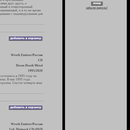
лняя друг друга, а
дённый и отмастеренный
забыли пароль?
лакивающий, и в то же время
адышами с индивидуальным для
Wroth Emitter/Россия
CD
Doom Death Metal
1995/2020
остоялось в 1995 году на
ппы. В мае 1995 года
группы. Спустя четверть века
Wroth Emitter/Россия
Ltd. Digipack CD+DVD