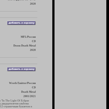
2020
MFL/Россия
CD
Doom Death Metal
2020
Wroth Emitter/Россия
CD
Death Metal
2001/2021
In The Light Of Eclipse
д двадцатилетия альбома
, 12-страничным буклетом и