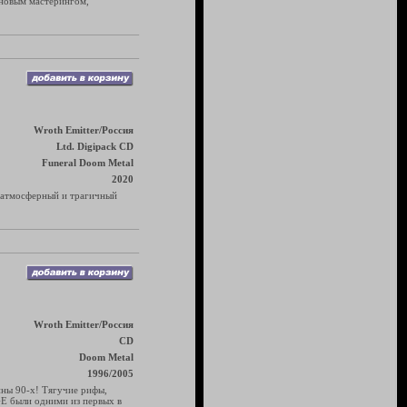
с новым мастерингом,
Wroth Emitter/Россия
Ltd. Digipack CD
Funeral Doom Metal
2020
, атмосферный и трагичный
Wroth Emitter/Россия
CD
Doom Metal
1996/2005
ины 90-х! Тягучие рифы,
GE были одними из первых в