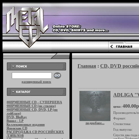
Главная
:
CD, DVD российс
расширенный поиск
ADLIGA "V
ФИРМЕННЫЕ CD - СУПЕРЦЕНА
400.00р
ФИРМЕННЫЕ CD (по стилям)
цена:
ФИРМЕННЫЕ CD, DVD, LP (по
Производитель/п
лэйблам)
DVD, BluRay
Формат:
Винил - LP
подробнее...
Стилистика:
Коллекционные издания
Японские CD
Год выпуска:
РАСПРОДАЖА CD РОССИЙСКИХ
Спустя два года
ЛЭЙБЛОВ
альбом "Vobrazy