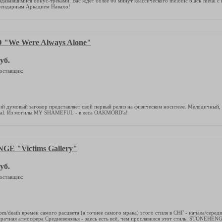
здававшимися бонус-треками. Вас ждёт более 60 минут классического melodic black metal 
гендарным Аркадием Навахо!
We Were Always Alone"
уб.
оставщик:
й думовый заговор представляет свой первый релиз на физическом носителе. Мелодичный
etal. Из могилы MY SHAMEFUL - в леса OAKMORD'а!
E "Victims Gallery"
уб.
оставщик:
m/death времён самого расцвета (а точнее самого мрака) этого стиля в СНГ - начала/серед
рачная атмосфера Средневековья - здесь есть всё, чем прославился этот стиль. STONEHEN