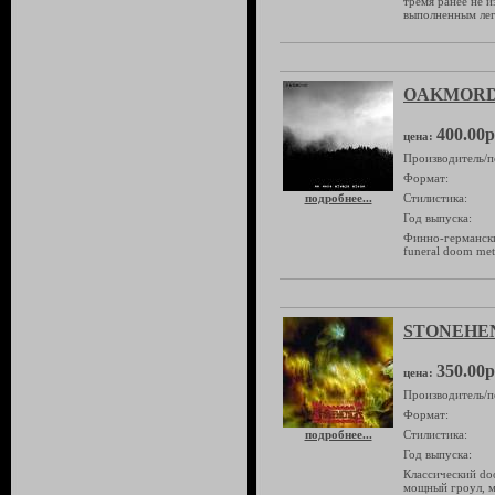
тремя ранее не и
выполненным ле
OAKMORD "
400.00р
цена:
Производитель/п
Формат:
подробнее...
Стилистика:
Год выпуска:
Финно-германски
funeral doom m
STONEHENG
350.00р
цена:
Производитель/п
Формат:
подробнее...
Стилистика:
Год выпуска:
Классический doo
мощный гроул, м