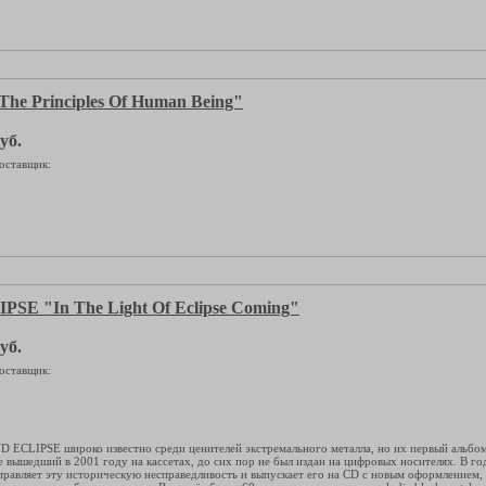
e Principles Of Human Being"
уб.
оставщик:
SE "In The Light Of Eclipse Coming"
уб.
оставщик:
 ECLIPSE широко известно среди ценителей экстремального металла, но их первый альбом "
е вышедший в 2001 году на кассетах, до сих пор не был издан на цифровых носителях. В го
справляет эту историческую несправедливость и выпускает его на CD с новым оформлением