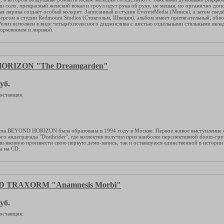
 соло, прекрасный женский вокал и гроул идут рука об руку, не мешая, но органично допо
я лирика создаёт особый колорит. Записанный в студии EverestMedia (Минск), а затем све
ргом в студии Redmount Studios (Стокгольм, Швеция), альбом имеет притягательный, обво
Релиз исполнен в виде четырёхполосного диджислива с шестью отдельными стильными вкл
ормлением и лирикой.
ORIZON "The Dreamgarden"
уб.
оставщик:
па BEYOND HORIZON была образована в 1994 году в Москве. Первое живое выступление с
го андеграунда "Deathrider", где коллектив получил приз наиболее перспективной doom-гру
и вживую произвести свою первую демо-запись, так и оставшуюся единственной в истории 
а на CD.
 TRAXORM "Anamnesis Morbi"
уб.
оставщик: