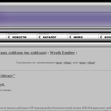
ких лэйблов (по лэйблам)
:
Wroth Emitter
:
Сортировать по: наименованию (
возр
|
убыв
), цене (
возр
|
убыв
)
obrazy"
уб.
оставщик:
 после выхода дебютного ЕР минская gothic/doom/post-metal группа ADLIGA выпускает св
", в котором воздушные романтические мелодии соседствуют с тяжёлыми думовыми риффа