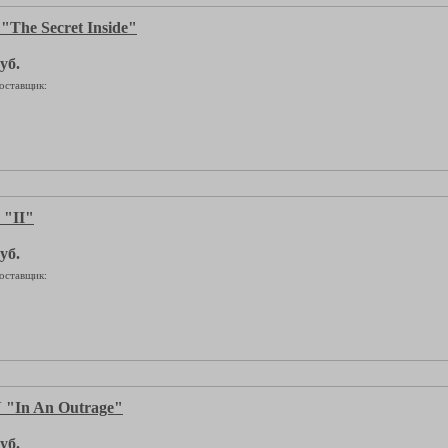
he Secret Inside"
уб.
оставщик:
"II"
уб.
оставщик:
"In An Outrage"
уб.