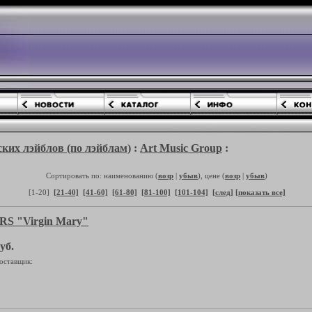
ких лэйблов (по лэйблам)
:
Art Music Group
:
Сортировать по: наименованию (
возр
|
убыв
), цене (
возр
|
убыв
)
[1-20]
[21-40]
[41-60]
[61-80]
[81-100]
[101-104]
[след]
[показать все]
S "Virgin Mary"
уб.
оставщик: