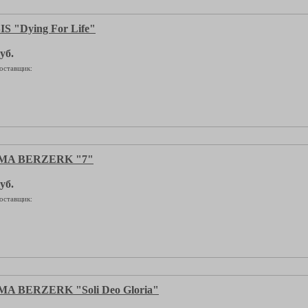
 "Dying For Life"
уб.
оставщик:
MA BERZERK "7"
уб.
оставщик:
 BERZERK "Soli Deo Gloria"