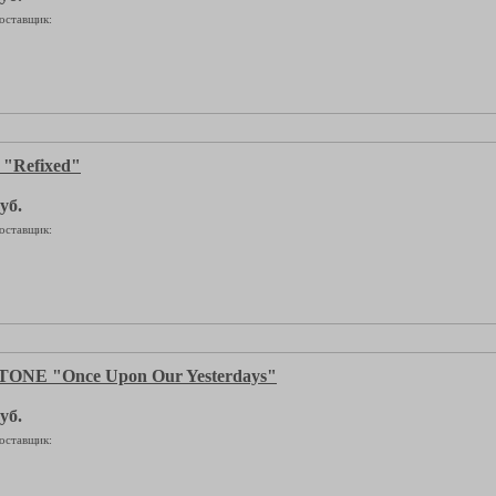
оставщик:
"Refixed"
уб.
оставщик:
NE "Once Upon Our Yesterdays"
уб.
оставщик: