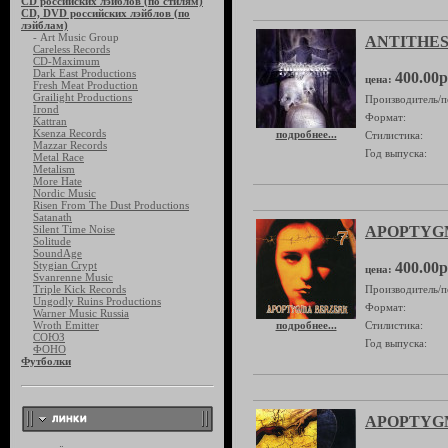
CD российских лэйблов (по стилям)
CD, DVD российских лэйблов (по
лэйблам)
- Art Music Group
ANTITHESIS
Careless Records
CD-Maximum
Dark East Productions
400.00р
цена:
Fresh Meat Production
Grailight Productions
Производитель/п
Irond
Формат:
Kattran
Ksenza Records
подробнее...
Стилистика:
Mazzar Records
Год выпуска:
Metal Race
Metalism
More Hate
Nordic Music
Risen From The Dust Productions
Satanath
Silent Time Noise
APOPTYG
Solitude
SoundAge
Stygian Crypt
400.00р
цена:
Svanrenne Music
Triple Kick Records
Производитель/п
Ungodly Ruins Productions
Формат:
Warner Music Russia
Wroth Emitter
подробнее...
Стилистика:
СОЮЗ
Год выпуска:
ФОНО
Футболки
APOPTYGMA