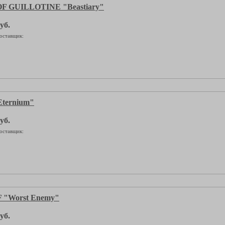
 GUILLOTINE "Beastiary"
уб.
оставщик:
ternium"
уб.
оставщик:
 "Worst Enemy"
уб.