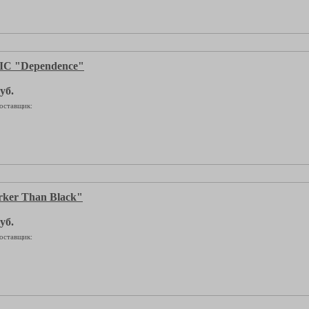
C "Dependence"
уб.
оставщик:
ker Than Black"
уб.
оставщик: