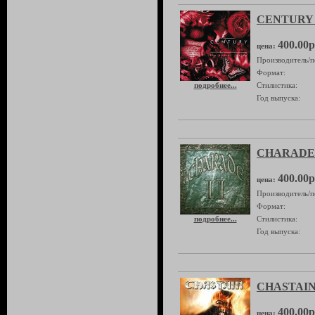
CENTURY "T
400.00р
цена:
Производитель/п
Формат:
подробнее...
Стилистика:
Год выпуска:
CHARADE 
400.00р
цена:
Производитель/п
Формат:
подробнее...
Стилистика:
Год выпуска:
CHASTAIN 
400.00р
цена: