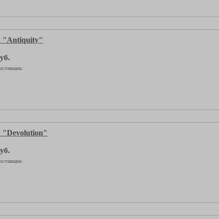
"Antiquity"
уб.
оставщик:
"Devolution"
уб.
оставщик: