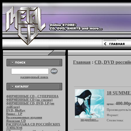
Главная
:
CD, DVD российс
расширенный поиск
18 SUMMER
ФИРМЕННЫЕ CD - СУПЕРЦЕНА
ФИРМЕННЫЕ CD (по стилям)
400.00р
ФИРМЕННЫЕ CD, DVD, LP (по
цена:
лэйблам)
Производитель/п
DVD, BluRay
Винил - LP
Формат:
Коллекционные издания
подробнее...
Стилистика:
Японские CD
РАСПРОДАЖА CD РОССИЙСКИХ
ЛЭЙБЛОВ