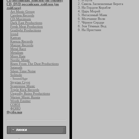
1. В Путь
CD российских лэйблов (по стилям)
2. Сквозь Заснеженные Берега
CD, DVD российских лэйблов (по
3. На Гордом Корабле
лэйблам)
4. Царь Морей
Art Music Group
5. Негасимый Маяк
Careless Records
6. Молчание Волн
CD-Maximum
7. Чёрное Сердце
Dark East Productions
8. Зов Тёмных Вод
Fresh Meat Production
9. На Пристани
Grailight Productions
Irond
Kattran
Ksenza Records
Mazzar Records
Metal Race
Metalism
More Hate
Nordic Music
Risen From The Dust Productions
Satanath
Silent Time Noise
Solitude
- SoundAge
Stygian Crypt
Svanrenne Music
Triple Kick Records
Ungodly Ruins Productions
Warner Music Russia
Wroth Emitter
СОЮЗ
ФОНО
Футболки