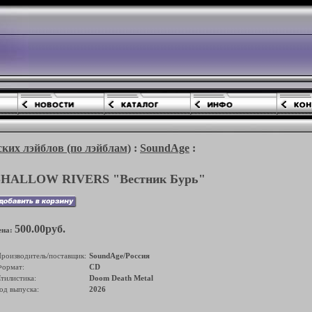
ких лэйблов (по лэйблам)
:
SoundAge
:
SHALLOW RIVERS "Вестник Бурь"
500.00руб.
ена:
роизводитель/поставщик:
SoundAge/Россия
ормат:
CD
тилистика:
Doom Death Metal
од выпуска:
2026