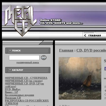
Главная
:
CD, DVD российс
расширенный поиск
ФИРМЕННЫЕ CD - СУПЕРЦЕНА
ц
ФИРМЕННЫЕ CD (по стилям)
ФИРМЕННЫЕ CD, DVD, LP (по
лэйблам)
П
DVD, BluRay
Ф
Винил - LP
С
Коллекционные издания
Японские CD
Г
РАСПРОДАЖА CD РОССИЙСКИХ
ЛЭЙБЛОВ