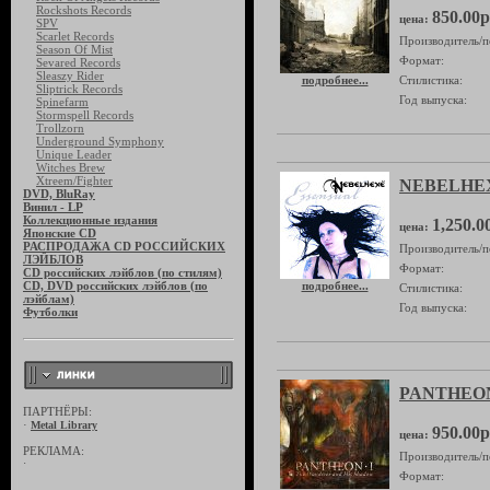
Rockshots Records
850.00р
цена:
SPV
Scarlet Records
Производитель/п
Season Of Mist
Формат:
Sevared Records
Sleaszy Rider
подробнее...
Стилистика:
Sliptrick Records
Год выпуска:
Spinefarm
Stormspell Records
Trollzorn
Underground Symphony
Unique Leader
Witches Brew
Xtreem/Fighter
NEBELHEXE
DVD, BluRay
Винил - LP
Коллекционные издания
1,250.0
цена:
Японские CD
РАСПРОДАЖА CD РОССИЙСКИХ
Производитель/п
ЛЭЙБЛОВ
Формат:
CD российских лэйблов (по стилям)
CD, DVD российских лэйблов (по
подробнее...
Стилистика:
лэйблам)
Год выпуска:
Футболки
PANTHEON 
ПАРТНЁРЫ:
·
Metal Library
950.00р
цена:
РЕКЛАМА:
Производитель/п
·
Формат: