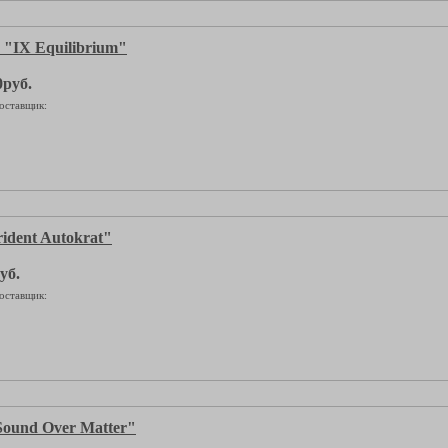
IX Equilibrium"
0руб.
оставщик:
dent Autokrat"
уб.
оставщик:
ound Over Matter"