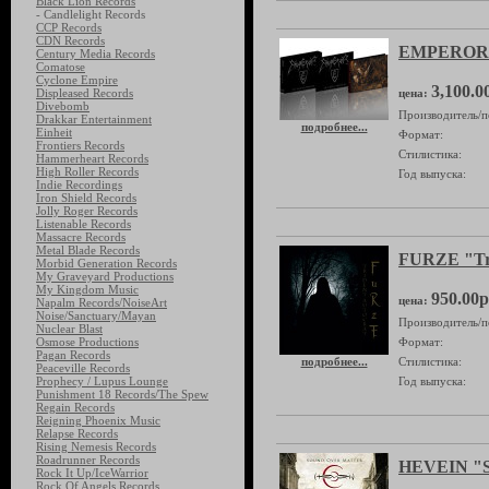
Black Lion Records
- Candlelight Records
CCP Records
CDN Records
EMPEROR "
Century Media Records
Comatose
Cyclone Empire
3,100.0
Displeased Records
цена:
Divebomb
Производитель/п
Drakkar Entertainment
подробнее...
Einheit
Формат:
Frontiers Records
Стилистика:
Hammerheart Records
High Roller Records
Год выпуска:
Indie Recordings
Iron Shield Records
Jolly Roger Records
Listenable Records
Massacre Records
Metal Blade Records
FURZE "Tri
Morbid Generation Records
My Graveyard Productions
My Kingdom Music
950.00р
цена:
Napalm Records/NoiseArt
Noise/Sanctuary/Mayan
Производитель/п
Nuclear Blast
Osmose Productions
Формат:
Pagan Records
подробнее...
Стилистика:
Peaceville Records
Prophecy / Lupus Lounge
Год выпуска:
Punishment 18 Records/The Spew
Regain Records
Reigning Phoenix Music
Relapse Records
Rising Nemesis Records
Roadrunner Records
HEVEIN "S
Rock It Up/IceWarrior
Rock Of Angels Records