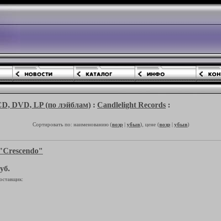
 DVD, LP (по лэйблам)
:
Candlelight Records
:
Сортировать по: наименованию (
возр
|
убыв
), цене (
возр
|
убыв
)
Crescendo"
уб.
оставщик: