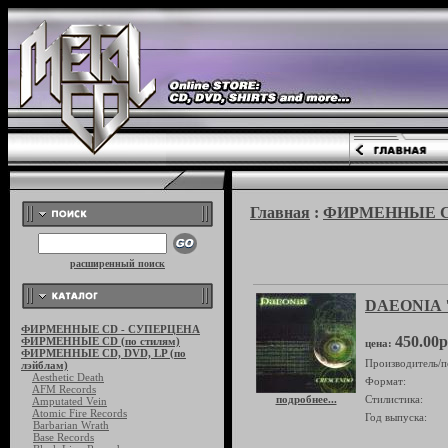
Главная
:
ФИРМЕННЫЕ CD,
расширенный поиск
DAEONIA "
ФИРМЕННЫЕ CD - СУПЕРЦЕНА
450.00р
ФИРМЕННЫЕ CD (по стилям)
цена:
ФИРМЕННЫЕ CD, DVD, LP (по
Производитель/п
лэйблам)
Aesthetic Death
Формат:
AFM Records
подробнее...
Стилистика:
Amputated Vein
Atomic Fire Records
Год выпуска:
Barbarian Wrath
Base Records