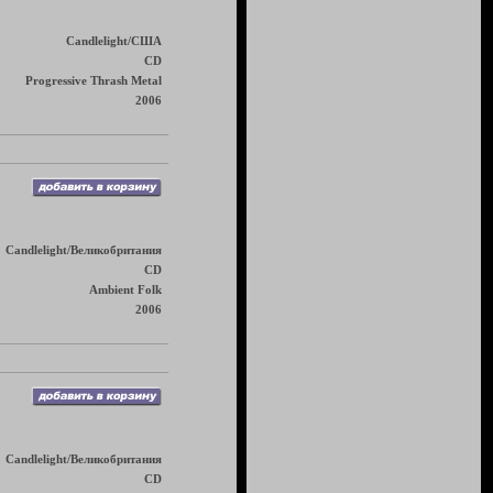
Candlelight/США
CD
Progressive Thrash Metal
2006
Candlelight/Великобритания
CD
Ambient Folk
2006
Candlelight/Великобритания
CD