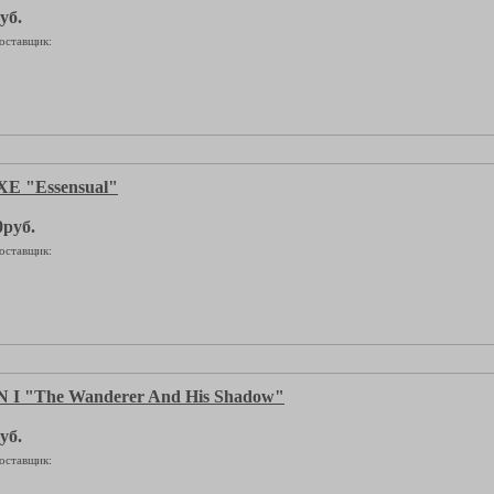
уб.
оставщик:
 "Essensual"
0руб.
оставщик:
I "The Wanderer And His Shadow"
уб.
оставщик: