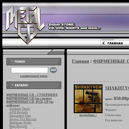
Главная
:
ФИРМЕННЫЕ CD,
расширенный поиск
SHAKHTYO
ФИРМЕННЫЕ CD - СУПЕРЦЕНА
850.00р
ФИРМЕННЫЕ CD (по стилям)
цена:
ФИРМЕННЫЕ CD, DVD, LP (по
Производитель/п
лэйблам)
Aesthetic Death
Формат:
AFM Records
подробнее...
Стилистика:
Amputated Vein
Atomic Fire Records
Год выпуска:
Barbarian Wrath
Base Records