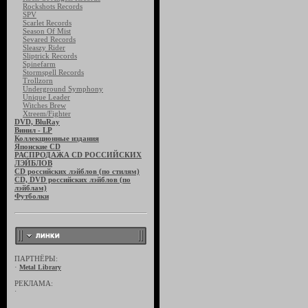
Rockshots Records
SPV
Scarlet Records
Season Of Mist
Sevared Records
Sleaszy Rider
Sliptrick Records
Spinefarm
Stormspell Records
Trollzorn
Underground Symphony
Unique Leader
Witches Brew
Xtreem/Fighter
DVD, BluRay
Винил - LP
Коллекционные издания
Японские CD
РАСПРОДАЖА CD РОССИЙСКИХ
ЛЭЙБЛОВ
CD российских лэйблов (по стилям)
CD, DVD российских лэйблов (по
лэйблам)
Футболки
ПАРТНЁРЫ:
·
Metal Library
РЕКЛАМА:
·