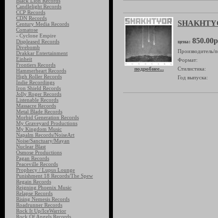
Black Lion Records
Candlelight Records
CCP Records
CDN Records
SHAKHTYO
Century Media Records
Comatose
- Cyclone Empire
850.00р
Displeased Records
цена:
Divebomb
Производитель/п
Drakkar Entertainment
Einheit
Формат:
Frontiers Records
подробнее...
Стилистика:
Hammerheart Records
High Roller Records
Год выпуска:
Indie Recordings
Iron Shield Records
Jolly Roger Records
Listenable Records
Massacre Records
Metal Blade Records
Morbid Generation Records
My Graveyard Productions
My Kingdom Music
Napalm Records/NoiseArt
Noise/Sanctuary/Mayan
Nuclear Blast
Osmose Productions
Pagan Records
Peaceville Records
Prophecy / Lupus Lounge
Punishment 18 Records/The Spew
Regain Records
Reigning Phoenix Music
Relapse Records
Rising Nemesis Records
Roadrunner Records
Rock It Up/IceWarrior
Rock Of Angels Records