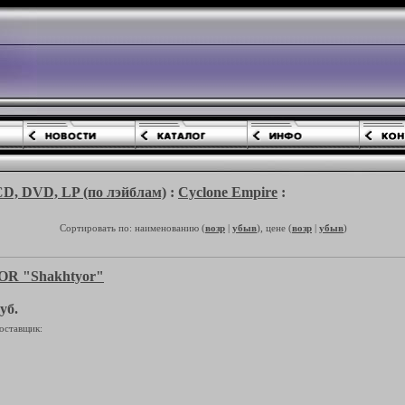
 DVD, LP (по лэйблам)
:
Cyclone Empire
:
Сортировать по: наименованию (
возр
|
убыв
), цене (
возр
|
убыв
)
R "Shakhtyor"
уб.
оставщик: