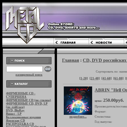
Главная
:
CD, DVD российских 
Сортировать по: наим
расширенный поиск
[1-20]
[21-40]
[41-60]
[61-80]
[
ABRIN "Hell On
ФИРМЕННЫЕ CD -
СУПЕРЦЕНА
250.00руб.
ФИРМЕННЫЕ CD (по стилям)
цена:
ФИРМЕННЫЕ CD, DVD, LP
Производитель/поставщ
(по лэйблам)
DVD, BluRay
Формат:
Винил - LP
подробнее...
Стилистика:
Коллекционные издания
Японские CD
Год выпуска:
РАСПРОДАЖА CD