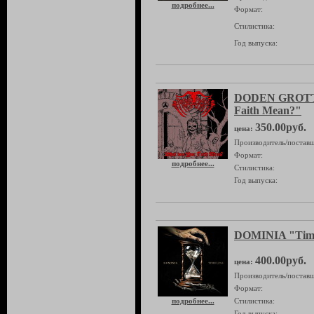
подробнее...
Формат:
Стилистика:
Год выпуска:
DODEN GROTTE
Faith Mean?"
350.00руб.
цена:
Производитель/поставщ
Формат:
подробнее...
Стилистика:
Год выпуска:
DOMINIA "Time
400.00руб.
цена:
Производитель/поставщ
Формат:
подробнее...
Стилистика:
Год выпуска: