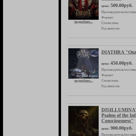
500.00руб.
цена:
Производитель/поставщ
Формат:
подробнее...
Стилистика:
Год выпуска:
DIATHRA "Our 
450.00руб.
цена:
Производитель/поставщ
Формат:
подробнее...
Стилистика:
Год выпуска:
DISILLUMINATI
Psalms of the I
Consciousness"
900.00руб.
цена:
Производитель/поставщ