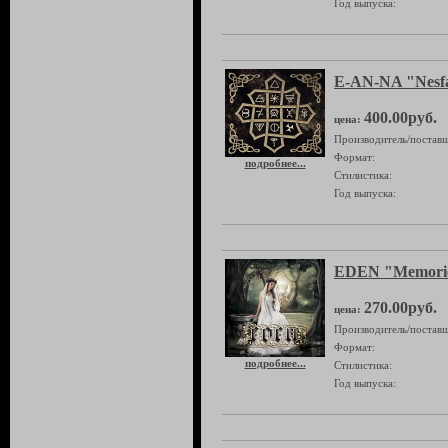
Год выпуска:
E-AN-NA "Nesfa
400.00руб.
цена:
Производитель/поставщ
Формат:
подробнее...
Стилистика:
Год выпуска:
EDEN "Memori
270.00руб.
цена:
Производитель/поставщ
Формат:
подробнее...
Стилистика:
Год выпуска: