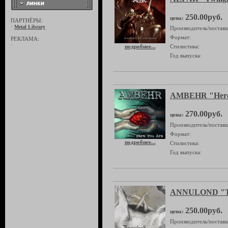
250.00руб.
цена:
ПАРТНЁРЫ:
·
Metal Library
Производитель/поставщ
Формат:
РЕКЛАМА:
·
подробнее...
Стилистика:
Год выпуска:
AMBEHR "Here
270.00руб.
цена:
Производитель/поставщ
Формат:
подробнее...
Стилистика:
Год выпуска:
ANNULOND "The
250.00руб.
цена:
Производитель/поставщ