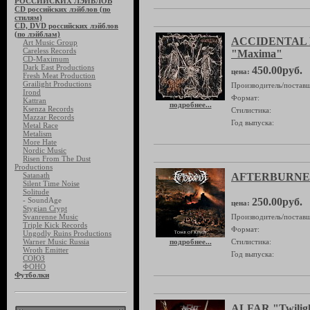
РОССИЙСКИХ ЛЭЙБЛОВ
CD российских лэйблов (по
стилям)
CD, DVD российских лэйблов
(по лэйблам)
ACCIDENTAL 
Art Music Group
Careless Records
"Maxima"
CD-Maximum
Dark East Productions
450.00руб.
цена:
Fresh Meat Production
Grailight Productions
Производитель/поставщ
Irond
Формат:
Kattran
подробнее...
Ksenza Records
Стилистика:
Mazzar Records
Год выпуска:
Metal Race
Metalism
More Hate
Nordic Music
Risen From The Dust
Productions
Satanath
AFTERBURNER 
Silent Time Noise
Solitude
- SoundAge
250.00руб.
цена:
Stygian Crypt
Svanrenne Music
Производитель/поставщ
Triple Kick Records
Формат:
Ungodly Ruins Productions
Warner Music Russia
подробнее...
Стилистика:
Wroth Emitter
Год выпуска:
СОЮЗ
ФОНО
Футболки
ALFAR "Twiligh