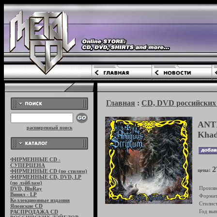
Главная
:
CD, DVD российских 
ANT
расширенный поиск
Khad
ФИРМЕННЫЕ CD -
СУПЕРЦЕНА
2
цена:
ФИРМЕННЫЕ CD (по стилям)
ФИРМЕННЫЕ CD, DVD, LP
(по лэйблам)
Произв
DVD, BluRay
Винил - LP
Формат
Коллекционные издания
Стилист
Японские CD
Год вып
РАСПРОДАЖА CD