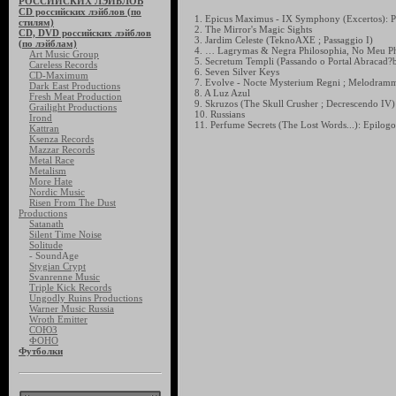
РОССИЙСКИХ ЛЭЙБЛОВ
CD российских лэйблов (по
1. Epicus Maximus - IX Symphony (Excertos): P
стилям)
2. The Mirror's Magic Sights
CD, DVD российских лэйблов
3. Jardim Celeste (TeknoAXE ; Passaggio I)
(по лэйблам)
4. … Lagrymas & Negra Philosophia, No Meu Ph
Art Music Group
5. Secretum Templi (Passando o Portal Abracad?b
Careless Records
6. Seven Silver Keys
CD-Maximum
7. Evolve - Nocte Mysterium Regni ; Melodramm
Dark East Productions
8. A Luz Azul
Fresh Meat Production
9. Skruzos (The Skull Crusher ; Decrescendo IV)
Grailight Productions
10. Russians
Irond
11. Perfume Secrets (The Lost Words...): Epilogo
Kattran
Ksenza Records
Mazzar Records
Metal Race
Metalism
More Hate
Nordic Music
Risen From The Dust
Productions
Satanath
Silent Time Noise
Solitude
- SoundAge
Stygian Crypt
Svanrenne Music
Triple Kick Records
Ungodly Ruins Productions
Warner Music Russia
Wroth Emitter
СОЮЗ
ФОНО
Футболки