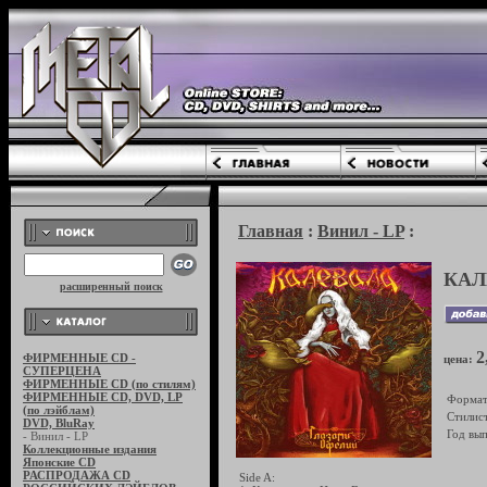
Главная
:
Винил - LP
:
КАЛ
расширенный поиск
2
ФИРМЕННЫЕ CD -
цена:
СУПЕРЦЕНА
ФИРМЕННЫЕ CD (по стилям)
ФИРМЕННЫЕ CD, DVD, LP
Формат
(по лэйблам)
Стилист
DVD, BluRay
Год вып
- Винил - LP
Коллекционные издания
Японские CD
РАСПРОДАЖА CD
Side A: