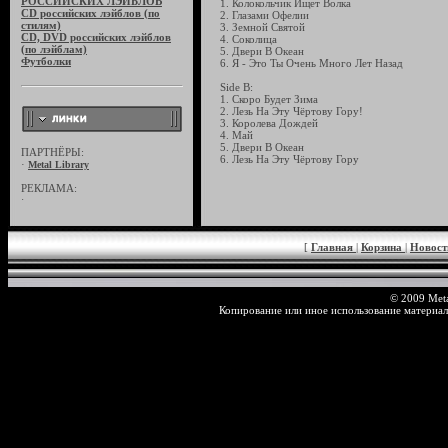
РОССИЙСКИХ ЛЭЙБЛОВ
1. Колокольчик Ищет Волка
CD российских лэйблов (по
2. Глазами Офелии
стилям)
3. Земной Святой
CD, DVD российских лэйблов
4. Соколица
(по лэйблам)
5. Двери В Океан
Футболки
6. Я - Это Ты Очень Много Лет Назад
Side B:
1. Скоро Будет Зима
2. Лезь На Эту Чёртову Гору!
3. Королева Дождей
4. Май
5. Двери В Океан
ПАРТНЁРЫ:
6. Лезь На Эту Чёртову Гору
·
Metal Library
РЕКЛАМА:
·
[
Главная
|
Корзина
|
Новос
© 2009 Meta
Копирование или иное использование материал