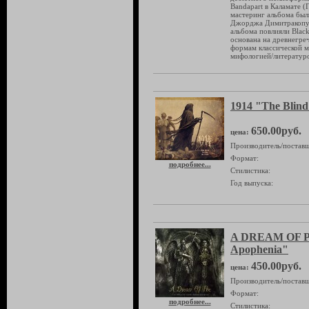
Bandapart в Каламате (
мастеринг альбома были
Джорджа Димитракопуло
альбома повлияли Black
основана на древнегре
формам классической м
мифологией/литературо
1914 "The Blind
650.00руб.
цена:
Производитель/поставщ
Формат:
подробнее...
Стилистика:
Год выпуска:
A DREAM OF PO
Apophenia"
450.00руб.
цена:
Производитель/поставщ
Формат:
подробнее...
Стилистика: