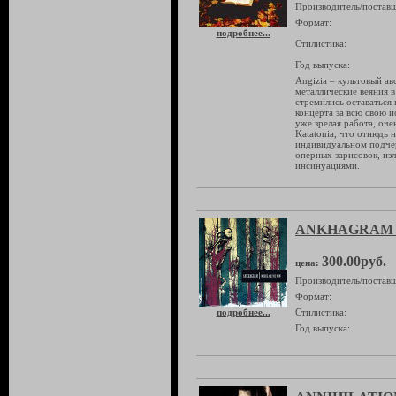
Производитель/поставщ
Формат:
подробнее...
Стилистика:
Год выпуска:
Angizia – культовый ав
металлические веяния 
стремились оставаться 
концерта за всю свою и
уже зрелая работа, оч
Katatonia, что отнюдь 
индивидуальном подчер
оперных зарисовок, из
инсинуациями.
ANKHAGRAM "W
300.00руб.
цена:
Производитель/поставщ
Формат:
подробнее...
Стилистика:
Год выпуска: