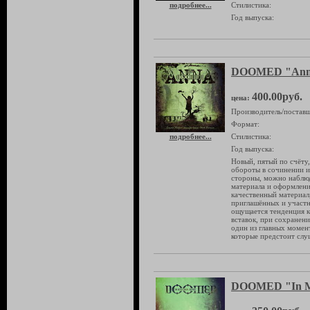
подробнее...
Стилистика:
Год выпуска:
DOOMED "Ann
400.00руб.
цена:
Производитель/поставщ
Формат:
подробнее...
Стилистика:
Год выпуска:
Новый, пятый по счёту
обороты в сочинении и
стороны, можно наблюд
материала и оформлени
качественный материал,
приглашённых и участн
ощущается тенденция 
вставок, при сохранен
один из главных момен
которые предстоит слу
DOOMED "In M