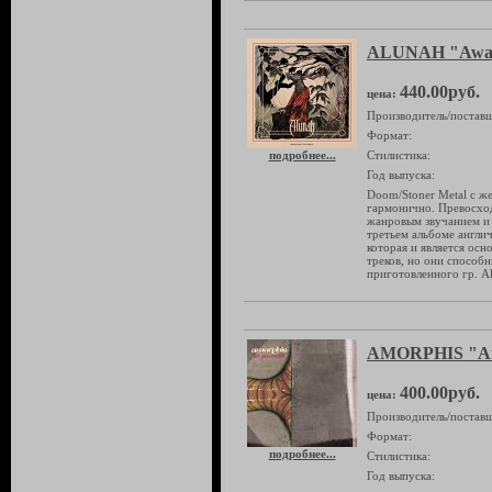
ALUNAH "Awake
440.00руб.
цена:
Производитель/поставщ
Формат:
подробнее...
Стилистика:
Год выпуска:
Doom/Stoner Metal с же
гармонично. Превосхо
жанровым звучанием и
третьем альбоме англич
которая и является осн
треков, но они способ
приготовленного гр. A
AMORPHIS "Am
400.00руб.
цена:
Производитель/поставщ
Формат:
подробнее...
Стилистика:
Год выпуска: