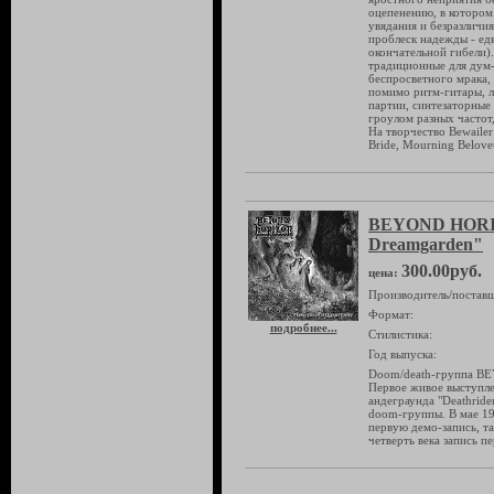
оцепенению, в котором
увядания и безразличия
проблеск надежды - ед
окончательной гибели)
традиционные для дум-
беспросветного мрака,
помимо ритм-гитары, л
партии, синтезаторные 
гроулом разных частот
На творчество Bewailer
Bride, Mourning Belove
BEYOND HORI
Dreamgarden"
300.00руб.
цена:
Производитель/поставщ
Формат:
подробнее...
Стилистика:
Год выпуска:
Doom/death-группа BE
Первое живое выступле
андеграунда "Deathride
doom-группы. В мае 1
первую демо-запись, т
четверть века запись п