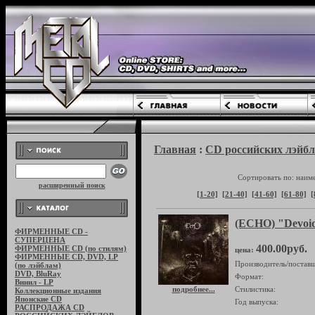
Главная
:
CD российских лэйбл
Сортировать по: наим
расширенный поиск
[1-20]
[21-40]
[41-60]
[61-80]
[
(ECHO) "Devoid 
ФИРМЕННЫЕ CD -
СУПЕРЦЕНА
400.00руб.
ФИРМЕННЫЕ CD (по стилям)
цена:
ФИРМЕННЫЕ CD, DVD, LP
Производитель/поставщ
(по лэйблам)
DVD, BluRay
Формат:
Винил - LP
подробнее...
Стилистика:
Коллекционные издания
Японские CD
Год выпуска:
РАСПРОДАЖА CD