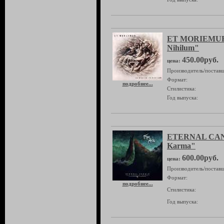
ET MORIEMUR "
Nihilum"
450.00руб.
цена:
Производитель/поставщ
Формат:
подробнее...
Стилистика:
Год выпуска:
ETERNAL CAN
Karma"
600.00руб.
цена:
Производитель/поставщ
Формат:
подробнее...
Стилистика:
Год выпуска: