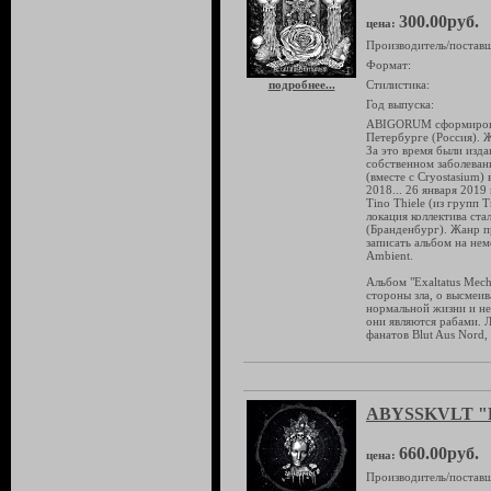
300.00руб.
цена:
Производитель/поставщ
Формат:
подробнее...
Стилистика:
Год выпуска:
ABIGORUM сформирован
Петербурге (Россия). Ж
За это время были изд
собственном заболевани
(вместе с Cryostasium) 
2018... 26 января 2019
Tino Thiele (из групп 
локация коллектива ст
(Бранденбург). Жанр п
записать альбом на не
Ambient.
Альбом "Exaltatus Mec
стороны зла, о высмеи
нормальной жизни и не
они являются рабами. Л
фанатов Blut Aus Nord, S
ABYSSKVLT "P
660.00руб.
цена:
Производитель/поставщ