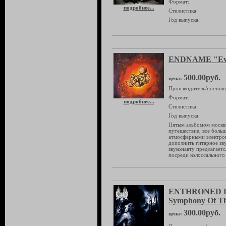
Формат:
подробнее...
Стилистика:
Год выпуска:
ENDNAME "Ev
500.00руб.
цена:
Производитель/поставщ
Формат:
подробнее...
Стилистика:
Год выпуска:
Пятым альбомом москв
путешествие, все боль
атмосферными электро
дополнить гитарное зв
звуконавту предлагаетс
посреди колоссального 
ENTHRONED D
Symphony Of Th
300.00руб.
цена: