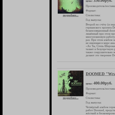
350.00руб.
цена:
Производитель/поставщ
Формат:
подробнее...
Стилистика:
Год выпуска:
Второй по счёту (и пе
германского проекта D
безапелляционный doom
лишённый при этом пр
многоплановую работу,
раз. При этом альбом з
не имеющая в мире ана
«Ах Ты, Степь Широкая
талант и безупречную 
также сокрушительно м
делают это творение D
DOOMED "Wrat
400.00руб.
цена:
Производитель/поставщ
Формат:
подробнее...
Стилистика:
Год выпуска:
Четвёртый альбом гер
работ Doomed, предста
жёсткий и бескомпроми