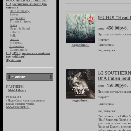
РОССИЙСКИХ ЛЭЙБЛОВ
CD российских лэйблов (по
стилям)
Hard & Heavy
Power
(ECHO) "Head F
Progressive
Thrash & Speed
Black
450.00руб.
Death & Grind
цена:
- Doom
Производитель/поставщ
Folk
Gothic
Формат:
Industrial
подробнее...
Стилистика:
Alternative
Compilations
Год выпуска:
CD, DVD российских лэйблов
(по лэйблам)
Футболки
1/2 SOUTHERN
Of A Fallen Soul
450.00руб.
цена:
ПАРТНЁРЫ:
·
Metal Library
Производитель/поставщ
Формат:
РЕКЛАМА:
подробнее...
·
Подробные характеристики на
кресло офисное черное
Стилистика:
www.metallmeb.ru
.
Год выпуска:
"Narrations of a Falle
(Half Southern North),
участник коллектива, н
Noise of Doom» с элеме
дебютного полноформат