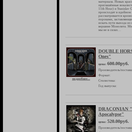
материала. Новых крас
приглашённые вокалист
11th Hour) и Stanislav 
происходят в идейном 
рассматривается кризи
пороками, заставляющ
искать пути выхода из
вершине Монолита. Мон
мы не в силах…
DOUBLE HORSE
Ones"
600.00руб.
цена:
Производитель/поставщ
Формат:
подробнее...
Стилистика:
Год выпуска:
DRACONIAN "A
Apocalypse"
520.00руб.
цена:
Производитель/поставщ