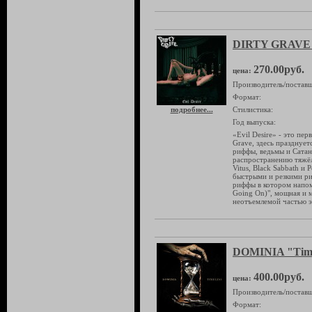
DIRTY GRAVE "
270.00руб.
цена:
Производитель/поставщ
Формат:
подробнее...
Стилистика:
Год выпуска:
«Evil Desire» - это пер
Grave, здесь празднуе
риффы, ведьмы и Сатан
распространению тяжёл
Vitus, Black Sabbath и
быстрыми и резкими риф
риффы в котором напоми
Going On)", мощная и м
неотъемлемой частью э
DOMINIA "Time
400.00руб.
цена:
Производитель/поставщ
Формат: