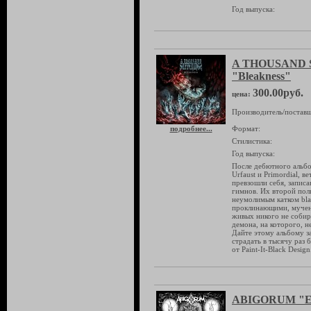
Год выпуска:
A THOUSAND 
"Bleakness"
300.00руб.
цена:
Производитель/поставщ
подробнее...
Формат:
Стилистика:
Год выпуска:
После дебютного альбо
Urfaust и Primordial, в
превзошли себя, запис
гимнов. Их второй по
неумолимым катком bla
проклинающими, мучени
живых никого не собир
демона, на которого, н
Дайте этому альбому за
страдать в тысячу раз 
от Paint-It-Black Design
ABIGORUM "Exa