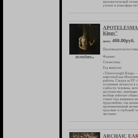
нигилистической точки 
утопит в атмосфере печ
APOTELESMA 
Kings"
400.00руб.
цена:
Производитель/поставщ
подробнее...
Формат:
Стилистика:
Год выпуска:
«Timewrought Kings» -
известной как Monumen
работы. Следуя за EP 
осознания личности в 
слабости человека, кот
достоинство, имеющие 
вообще избегает общест
станет под влиянием н
трудолюбию, так ценим
проникновенный мелан
гроулинг и глубокий ч
звучание.
ARCHAIC EART