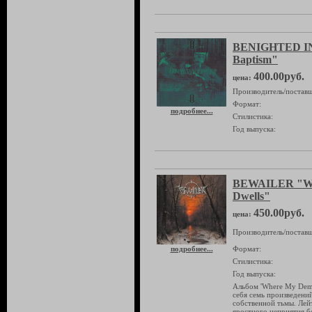
BENIGHTED IN
Baptism"
400.00руб.
цена:
Производитель/поставщ
Формат:
подробнее...
Стилистика:
Год выпуска:
BEWAILER "Wh
Dwells"
450.00руб.
цена:
Производитель/поставщ
подробнее...
Формат:
Стилистика:
Год выпуска:
Альбом 'Where My Demi
себя семь произведени
собственной тьмы. Лей
яростного неприятия б