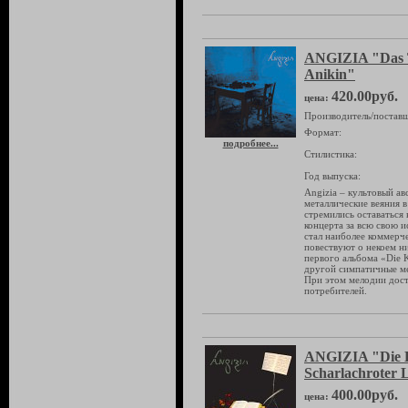
ANGIZIA "Das 
Anikin"
420.00руб.
цена:
Производитель/поставщ
Формат:
подробнее...
Стилистика:
Год выпуска:
Angizia – культовый ав
металлические веяния 
стремились оставаться 
концерта за всю свою 
стал наиболее коммерч
повествуют о некоем н
первого альбома «Die 
другой симпатичные ме
При этом мелодии дос
потребителей.
ANGIZIA "Die 
Scharlachroter 
400.00руб.
цена: