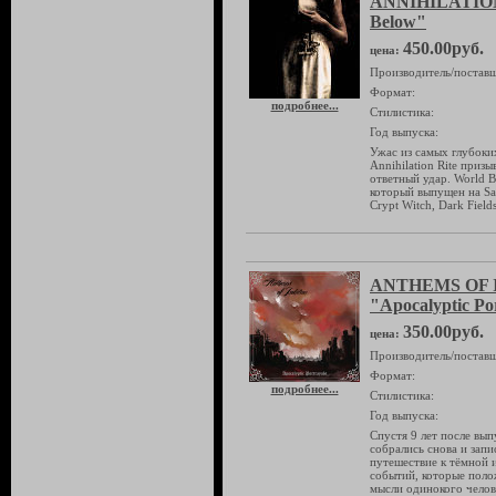
ANNIHILATION
Below"
450.00руб.
цена:
Производитель/поставщ
Формат:
подробнее...
Стилистика:
Год выпуска:
Ужас из самых глубоки
Annihilation Rite приз
ответный удар. World B
который выпущен на Sat
Crypt Witch, Dark Field
ANTHEMS OF 
"Apocalyptic Po
350.00руб.
цена:
Производитель/поставщ
Формат:
подробнее...
Стилистика:
Год выпуска:
Спустя 9 лет после вып
собрались снова и зап
путешествие к тёмной 
событий, которые полож
мысли одинокого челов