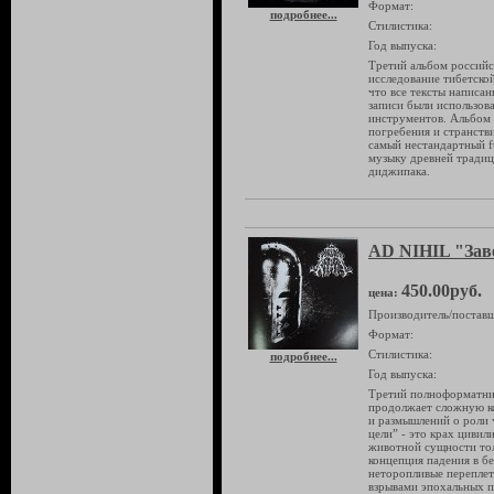
Формат:
подробнее...
Стилистика:
Год выпуска:
Третий альбом российс
исследование тибетско
что все тексты написан
записи были использов
инструментов. Альбом 
погребения и странстви
самый нестандартный fu
музыку древней традиц
диджипака.
AD NIHIL "Зав
450.00руб.
цена:
Производитель/поставщ
Формат:
Стилистика:
подробнее...
Год выпуска:
Третий полноформатник
продолжает сложную ко
и размышлений о роли 
цели” - это крах цивил
животной сущности тол
концепция падения в бе
неторопливые перепле
взрывами эпохальных п