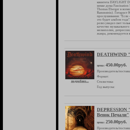
квинтета DAYLIGHT DIE
мекке дума Fascination 
Thomas Eberger в всеми
Rammstein). Гитарист K
прослушивания: "Если «
это будет альбом года"
релиз увидел свет толь
качество музыкального
меланхолии, депрессии
жанра, рекомендуется в
DEATHWIND "T
450.00руб.
цена:
Производитель/поставщ
Формат:
подробнее...
Стилистика:
Год выпуска:
DEPRESSION "Р
Венок Печали"
250.00руб.
цена:
Производитель/поставщ