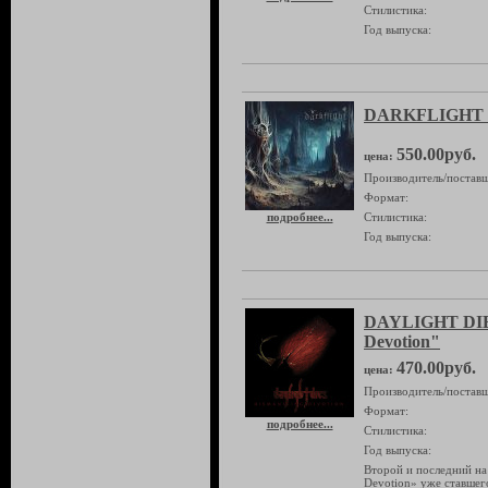
Стилистика:
Год выпуска:
DARKFLIGHT "
550.00руб.
цена:
Производитель/поставщ
Формат:
подробнее...
Стилистика:
Год выпуска:
DAYLIGHT DIES
Devotion"
470.00руб.
цена:
Производитель/поставщ
Формат:
подробнее...
Стилистика:
Год выпуска:
Второй и последний на
Devotion» уже ставшег