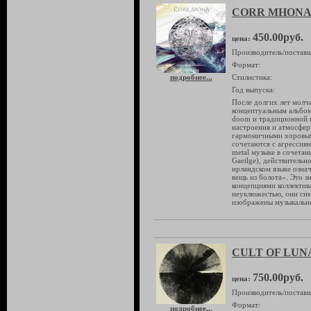
CORR MHONA 
450.00руб.
цена:
Производитель/поставщ
Формат:
подробнее...
Стилистика:
Год выпуска:
После долгих лет мол
концептуальным альбом
doom и традиционной и
настроения и атмосферу
гармоничными хоровым
сочетаются с агрессив
metal музыке в сочетан
Gaeilge), действитель
ирландском языке озна
вещь из болота». Это 
концепциями коллектив
неуклюжестью, они сим
изображены музыкально
CULT OF LUNA
750.00руб.
цена:
Производитель/поставщ
Формат:
подробнее...