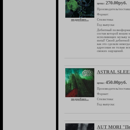
270.00руб.
цена:
Производитель/поставщ
Формат:
подробнее...
Стилистика:
Год выпуска:
Дебютный полноформат
состав которой вошли 
исполняющих музыку в д
metal! Своей дебютной 
как это сделали некогд
адресован не только вс
свежих ощущений.
ASTRAL SLEEP 
450.00руб.
цена:
Производитель/поставщ
Формат:
подробнее...
Стилистика:
Год выпуска:
AUT MORI "Пер