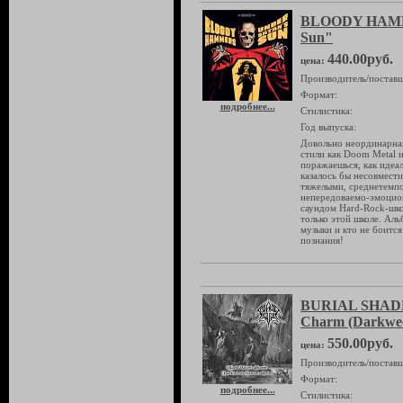
BLOODY HAMME
Sun"
440.00руб.
цена:
Производитель/поставщ
Формат:
подробнее...
Стилистика:
Год выпуска:
Довольно неординарная
стили как Doom Metal и
поражаешься, как идеал
казалось бы несовмест
тяжелыми, среднетемп
непередоваемо-эмоцио
саундом Hard-Rock-шко
только этой школе. Аль
музыки и кто не боитс
познания!
BURIAL SHADES
Charm (Darkwee
550.00руб.
цена:
Производитель/поставщ
Формат:
подробнее...
Стилистика: