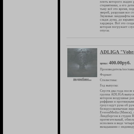
плоть которого жадно 
стервятники, а его дет
тьму всё это время, п
зверей, разрушая все с
Звуковые ландшафты на
сладж дума, до взрывно
хардкора. Всё это соз
которая погружает слуш
опусы.
ADLIGA "Vobr
400.00руб.
цена:
Производитель/поставщ
Формат:
подробнее...
Стилистика:
Год выпуска:
Спустя два года после 
группа ADLIGA выпуска
котором воздушные ро
риффами и протяжными
гроул идут рука об рук
белорусскоязычная лир
EverestMedia (Минск),
Линдбергом в студии R
притягательный, обвол
исполнен в виде четыр
вкладышами с индивид