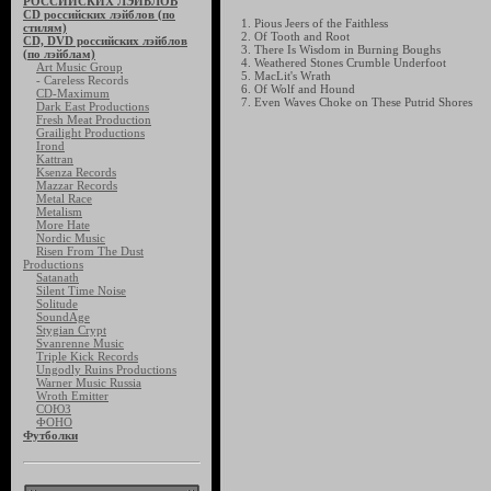
РОССИЙСКИХ ЛЭЙБЛОВ
CD российских лэйблов (по
1. Pious Jeers of the Faithless
стилям)
2. Of Tooth and Root
CD, DVD российских лэйблов
3. There Is Wisdom in Burning Boughs
(по лэйблам)
4. Weathered Stones Crumble Underfoot
Art Music Group
5. MacLit's Wrath
- Careless Records
6. Of Wolf and Hound
CD-Maximum
7. Even Waves Choke on These Putrid Shores
Dark East Productions
Fresh Meat Production
Grailight Productions
Irond
Kattran
Ksenza Records
Mazzar Records
Metal Race
Metalism
More Hate
Nordic Music
Risen From The Dust
Productions
Satanath
Silent Time Noise
Solitude
SoundAge
Stygian Crypt
Svanrenne Music
Triple Kick Records
Ungodly Ruins Productions
Warner Music Russia
Wroth Emitter
СОЮЗ
ФОНО
Футболки