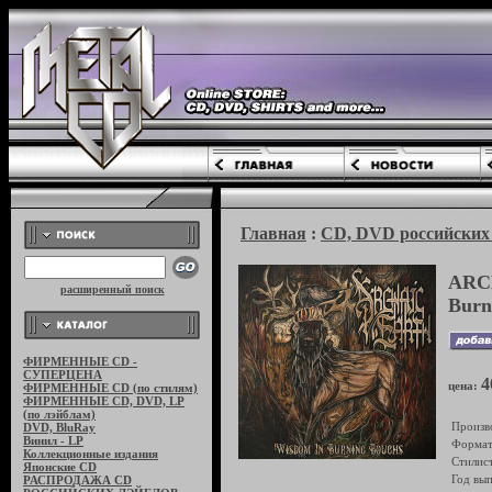
Главная
:
CD, DVD российских 
ARC
расширенный поиск
Burn
ФИРМЕННЫЕ CD -
СУПЕРЦЕНА
4
цена:
ФИРМЕННЫЕ CD (по стилям)
ФИРМЕННЫЕ CD, DVD, LP
(по лэйблам)
Произв
DVD, BluRay
Винил - LP
Формат
Коллекционные издания
Стилист
Японские CD
Год вып
РАСПРОДАЖА CD