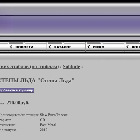
ких лэйблов (по лэйблам)
:
Solitude
:
СТЕНЫ ЛЬДА "Стены Льда"
270.00руб.
ена:
роизводитель/поставщик:
Slow Burn/Россия
ормат:
CD
тилистика:
Post Metal
од выпуска:
2010