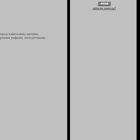
забыли пароль?
 представителями активно
итарными рифами, мелодичными