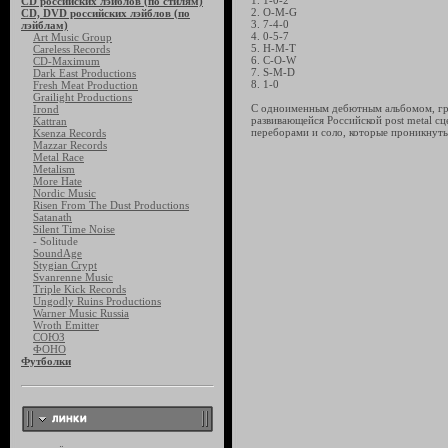
1. 1-0-2
CD российских лэйблов (по стилям)
2. O-M-G
CD, DVD российских лэйблов (по
3. 7-4-0
лэйблам)
4. 0-5-7
Art Music Group
5. H-M-T
Careless Records
6. C-O-W
CD-Maximum
7. S-M-D
Dark East Productions
8. 1-0
Fresh Meat Production
Grailight Productions
С одноименным дебютным альбомом, груп
Irond
развивающейся Российской post metal с
Kattran
переборами и соло, которые проникнуты
Ksenza Records
Mazzar Records
Metal Race
Metalism
More Hate
Nordic Music
Risen From The Dust Productions
Satanath
Silent Time Noise
- Solitude
SoundAge
Stygian Crypt
Svanrenne Music
Triple Kick Records
Ungodly Ruins Productions
Warner Music Russia
Wroth Emitter
СОЮЗ
ФОНО
Футболки