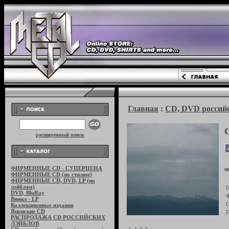
Главная
:
CD, DVD российс
расширенный поиск
ФИРМЕННЫЕ CD - СУПЕРЦЕНА
ц
ФИРМЕННЫЕ CD (по стилям)
ФИРМЕННЫЕ CD, DVD, LP (по
лэйблам)
П
DVD, BluRay
Ф
Винил - LP
С
Коллекционные издания
Японские CD
Г
РАСПРОДАЖА CD РОССИЙСКИХ
ЛЭЙБЛОВ