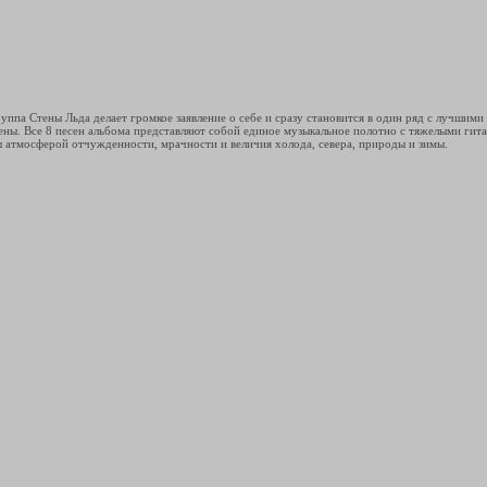
па Стены Льда делает громкое заявление о себе и сразу становится в один ряд с лучшими
цены. Все 8 песен альбома представляют собой единое музыкальное полотно с тяжелыми г
 атмосферой отчужденности, мрачности и величия холода, севера, природы и зимы.