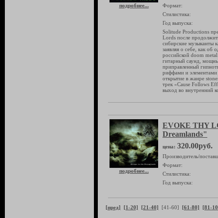
подробнее...
Формат:
Стилистика:
Год выпуска:
Solitude Productions 
Lords после продолжит
сибирские музыканты к
заявляя о себе, как об
российской doom metal
гитарный саунд, мощны
приправленный гипнот
риффами и элементами 
открытие в жанре ston
трек «Cause Follows Ef
выход во внутренний к
EVOKE THY LO
Dreamlands"
320.00руб.
цена:
Производитель/поставщ
Формат:
подробнее...
Стилистика:
Год выпуска:
[пред]
[1-20]
[21-40]
[41-60]
[61-80]
[81-10