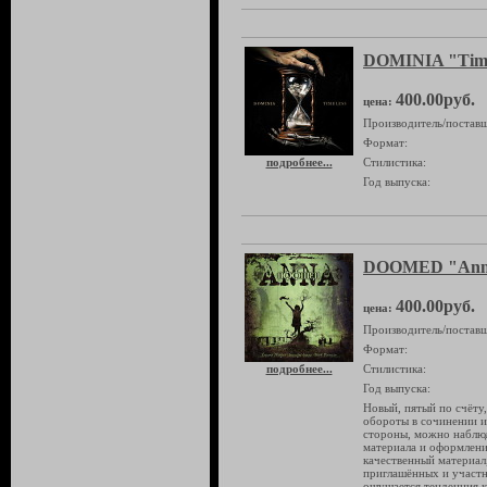
DOMINIA "Time
400.00руб.
цена:
Производитель/поставщ
Формат:
подробнее...
Стилистика:
Год выпуска:
DOOMED "Ann
400.00руб.
цена:
Производитель/поставщ
Формат:
подробнее...
Стилистика:
Год выпуска:
Новый, пятый по счёту
обороты в сочинении и
стороны, можно наблюд
материала и оформлени
качественный материал,
приглашённых и участн
ощущается тенденция 