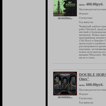
400.00руб.
цена:
Производитель/поставщ
Формат:
подробнее...
Стилистика:
Год выпуска:
Четвёртый альбом гер
работ Doomed, предста
жёсткий и бескомпроми
материала. Новых крас
приглашённые вокалист
11th Hour) и Stanislav 
происходят в идейном 
рассматривается кризи
пороками, заставляющ
искать пути выхода из
вершине Монолита. Мон
мы не в силах…
DOUBLE HORSE
Ones"
600.00руб.
цена:
Производитель/поставщ
Формат:
подробнее...
Стилистика:
Год выпуска: