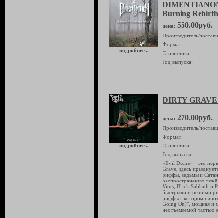
DIMENTIANON 
Burning Rebirt
550.00руб.
цена:
Производитель/поставщ
Формат:
подробнее...
Стилистика:
Год выпуска:
DIRTY GRAVE "
270.00руб.
цена:
Производитель/поставщ
Формат:
подробнее...
Стилистика:
Год выпуска:
«Evil Desire» - это пер
Grave, здесь празднуе
риффы, ведьмы и Сатан
распространению тяжёл
Vitus, Black Sabbath и
быстрыми и резкими риф
риффы в котором напоми
Going On)", мощная и м
неотъемлемой частью э