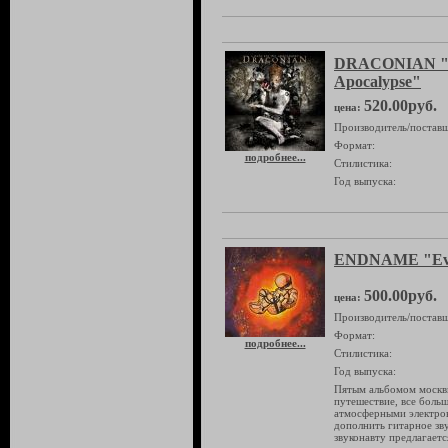
DRACONIAN "A
Apocalypse"
520.00руб.
цена:
Производитель/поставщ
Формат:
подробнее...
Стилистика:
Год выпуска:
ENDNAME "Ev
500.00руб.
цена:
Производитель/поставщ
Формат:
подробнее...
Стилистика:
Год выпуска:
Пятым альбомом москв
путешествие, все боль
атмосферными электро
дополнить гитарное зв
звуконавту предлагаетс