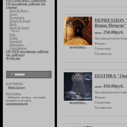
РОССИЙСКИХ ЛЭЙБЛОВ
CD российских лэйблов (по
стилям)
Hard & Heavy
Power
Progressive
DEPRESSION "Р
Thrash & Speed
Black
Венок Печали"
Death & Grind
- Doom
250.00руб.
цена:
Folk
Gothic
Производитель/поставщ
Industrial
Формат:
Alternative
подробнее...
Compilations
Стилистика:
CD, DVD российских лэйблов
Год выпуска:
(по лэйблам)
Футболки
DIATHRA "Our 
ПАРТНЁРЫ:
450.00руб.
цена:
·
Metal Library
Производитель/поставщ
РЕКЛАМА:
Формат:
·
Кейтеринг доставка - кеи теринг
профитроли доставка
подробнее...
Стилистика:
канапемания.рф
.
Год выпуска: