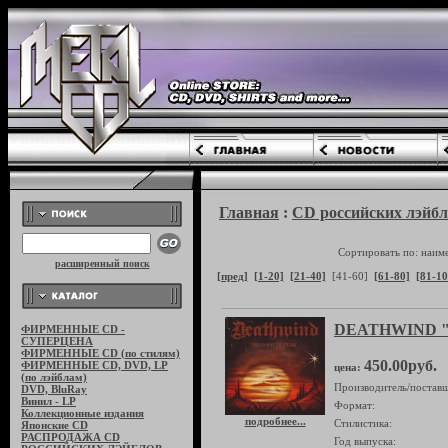
Главная
:
CD российских лэйбл
Сортировать по: наим
расширенный поиск
[пред]
[1-20]
[21-40]
[41-60]
[61-80]
[81-10
DEATHWIND "T
ФИРМЕННЫЕ CD -
СУПЕРЦЕНА
ФИРМЕННЫЕ CD (по стилям)
450.00руб.
ФИРМЕННЫЕ CD, DVD, LP
цена:
(по лэйблам)
Производитель/поставщ
DVD, BluRay
Винил - LP
Формат:
Коллекционные издания
подробнее...
Стилистика:
Японские CD
РАСПРОДАЖА CD
Год выпуска: