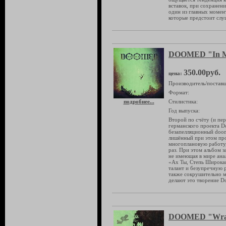
вставок, при сохранен
один из главных момен
которые предстоит слу
DOOMED "In M
350.00руб.
цена:
Производитель/поставщ
Формат:
подробнее...
Стилистика:
Год выпуска:
Второй по счёту (и пе
германского проекта D
безапелляционный doom
лишённый при этом пр
многоплановую работу,
раз. При этом альбом з
не имеющая в мире ана
«Ах Ты, Степь Широкая
талант и безупречную 
также сокрушительно м
делают это творение D
DOOMED "Wrat