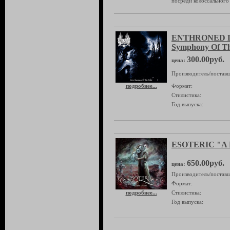
посреди колоссального 
ENTHRONED D
Symphony Of Th
300.00руб.
цена:
Производитель/поставщ
подробнее...
Формат:
Стилистика:
Год выпуска:
ESOTERIC "A Py
650.00руб.
цена:
Производитель/поставщ
Формат:
подробнее...
Стилистика:
Год выпуска: