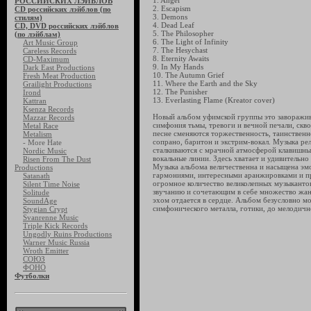
1. Angel
РОССИЙСКИХ ЛЭЙБЛОВ
2. Escapism
CD российских лэйблов (по
3. Demons
стилям)
4. Dead Leaf
CD, DVD российских лэйблов
5. The Philosopher
(по лэйблам)
6. The Light of Infinity
Art Music Group
7. The Hesychast
Careless Records
8. Eternity Awaits
CD-Maximum
9. In My Hands
Dark East Productions
10. The Autumn Grief
Fresh Meat Production
11. Where the Earth and the Sky
Grailight Productions
12. The Punisher
Irond
13. Everlasting Flame (Kreator cover)
Kattran
Ksenza Records
Новый альбом уфимской группы это заворажи
Mazzar Records
симфония тьмы, тревоги и вечной печали, скво
Metal Race
песне сменяются торжественность, таинственн
Metalism
сопрано, баритон и экстрим-вокал. Музыка ре
- More Hate
сталкиваются с мрачной атмосферой клавишны
Nordic Music
вокальные линии. Здесь хватает и удивительно
Risen From The Dust
Музыка альбома величественна и насыщена эм
Productions
гармониями, интересными аранжировками и пр
Satanath
огромное количество великолепных музыкантов
Silent Time Noise
звучанию и сочетающим в себе множество жан
Solitude
эхом отдается в сердце. Альбом безусловно м
SoundAge
симфонического металла, готики, до мелодично
Stygian Crypt
Svanrenne Music
Triple Kick Records
Ungodly Ruins Productions
Warner Music Russia
Wroth Emitter
СОЮЗ
ФОНО
Футболки