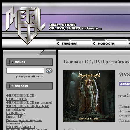
Главная
:
CD, DVD российских 
MYST
расширенный поиск
5
ФИРМЕННЫЕ CD -
цена:
СУПЕРЦЕНА
ФИРМЕННЫЕ CD (по стилям)
ФИРМЕННЫЕ CD, DVD, LP
Произв
(по лэйблам)
Формат
DVD, BluRay
Стилист
Винил - LP
Коллекционные издания
Год вып
Японские CD
РАСПРОДАЖА CD