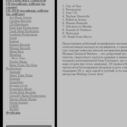
РОССИЙСКИХ ЛЭЙБЛОВ
CD российских лэйблов (по
1. City of Sins
стилям)
2. Pyromaniac
CD, DVD российских лэйблов
3. Unit 731
(по лэйблам)
4. Nuclear Omnicide
Art Music Group
5. Killed in Action
Careless Records
6. Human Pesticide
CD-Maximum
7. Salvation in Murder
Dark East Productions
8. Sounds of Violence
Fresh Meat Production
9. Holocaust
Grailight Productions
10. Death from Above
Irond
Kattran
Представляем дебютный полноформат московско
Ksenza Records
относительную молодость музыкантов, а самом
Mazzar Records
уже хорошо известна многим московским фана
Metal Race
Музыка Chemical Warfare, - это добротный кус
Metalism
текстов, скоростного грохота ударных и шква
- More Hate
подвалах репетиционной базы Спотыкач, где о
Nordic Music
ацки угорая при этом, например. 10 треков о
Risen From The Dust
проносятся беспощадным штурмом в духе стар
Productions
традициях 90-х, звук сырой и грубый, и по н
Satanath
авторства Melting Cortex Arts!
Silent Time Noise
Solitude
SoundAge
Stygian Crypt
Svanrenne Music
Triple Kick Records
Ungodly Ruins Productions
Warner Music Russia
Wroth Emitter
СОЮЗ
ФОНО
Футболки