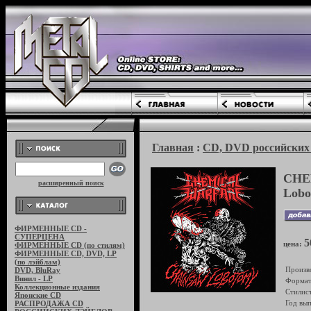
Главная
:
CD, DVD российских 
CHE
расширенный поиск
Lobo
ФИРМЕННЫЕ CD -
СУПЕРЦЕНА
5
цена:
ФИРМЕННЫЕ CD (по стилям)
ФИРМЕННЫЕ CD, DVD, LP
(по лэйблам)
Произв
DVD, BluRay
Винил - LP
Формат
Коллекционные издания
Стилист
Японские CD
Год вып
РАСПРОДАЖА CD