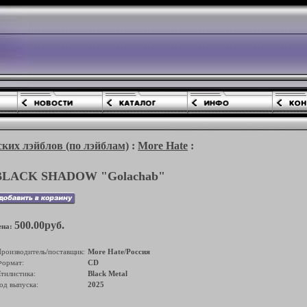
ких лэйблов (по лэйблам)
:
More Hate
:
BLACK SHADOW "Golachab"
500.00руб.
ена:
роизводитель/поставщик:
More Hate/Россия
ормат:
CD
тилистика:
Black Metal
од выпуска:
2025