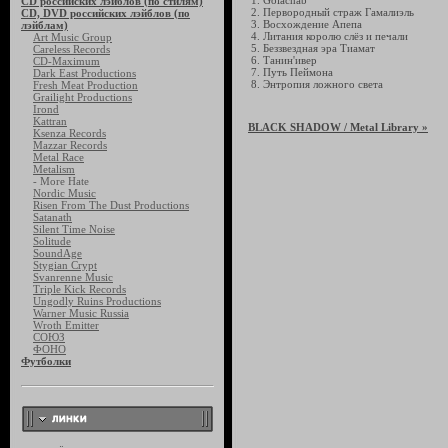
1. Golachab
CD российских лэйблов (по стилям)
2. Первородный cтраж Гамалиэль
CD, DVD российских лэйблов (по
3. Восхождение Апепа
лэйблам)
4. Литания королю слёз и печали
Art Music Group
5. Беззвездная эра Тиамат
Careless Records
6. Танин'ивер
CD-Maximum
7. Путь Пеймона
Dark East Productions
8. Энтропия ложного света
Fresh Meat Production
Grailight Productions
Irond
Kattran
BLACK SHADOW
/ Metal Library »
Ksenza Records
Mazzar Records
Metal Race
Metalism
- More Hate
Nordic Music
Risen From The Dust Productions
Satanath
Silent Time Noise
Solitude
SoundAge
Stygian Crypt
Svanrenne Music
Triple Kick Records
Ungodly Ruins Productions
Warner Music Russia
Wroth Emitter
СОЮЗ
ФОНО
Футболки