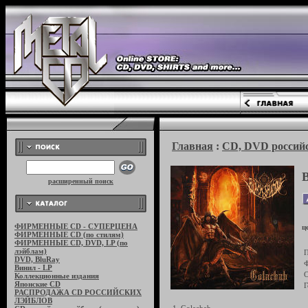
Главная
:
CD, DVD российс
расширенный поиск
ФИРМЕННЫЕ CD - СУПЕРЦЕНА
ц
ФИРМЕННЫЕ CD (по стилям)
ФИРМЕННЫЕ CD, DVD, LP (по
лэйблам)
П
DVD, BluRay
Ф
Винил - LP
С
Коллекционные издания
Японские CD
Г
РАСПРОДАЖА CD РОССИЙСКИХ
ЛЭЙБЛОВ