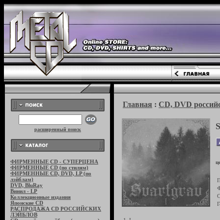
Главная
:
CD, DVD российс
расширенный поиск
ФИРМЕННЫЕ CD - СУПЕРЦЕНА
ц
ФИРМЕННЫЕ CD (по стилям)
ФИРМЕННЫЕ CD, DVD, LP (по
лэйблам)
П
DVD, BluRay
Ф
Винил - LP
С
Коллекционные издания
Японские CD
Г
РАСПРОДАЖА CD РОССИЙСКИХ
ЛЭЙБЛОВ