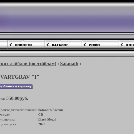
ких лэйблов (по лэйблам)
:
Satanath
:
SVARTGRAV "I"
550.00руб.
ена:
роизводитель/поставщик:
Satanath/Россия
ормат:
CD
тилистика:
Black Metal
од выпуска:
2023