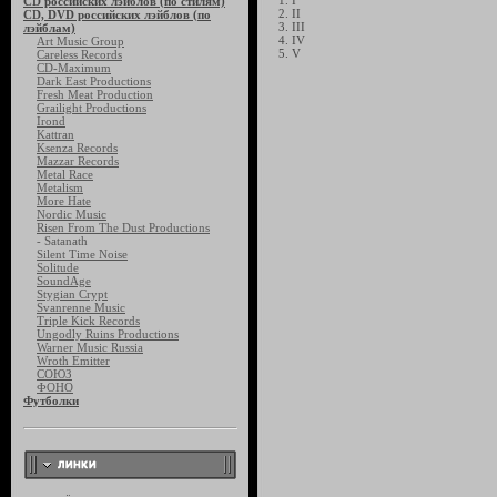
1. I
CD российских лэйблов (по стилям)
2. II
CD, DVD российских лэйблов (по
3. III
лэйблам)
4. IV
Art Music Group
5. V
Careless Records
CD-Maximum
Dark East Productions
Fresh Meat Production
Grailight Productions
Irond
Kattran
Ksenza Records
Mazzar Records
Metal Race
Metalism
More Hate
Nordic Music
Risen From The Dust Productions
- Satanath
Silent Time Noise
Solitude
SoundAge
Stygian Crypt
Svanrenne Music
Triple Kick Records
Ungodly Ruins Productions
Warner Music Russia
Wroth Emitter
СОЮЗ
ФОНО
Футболки