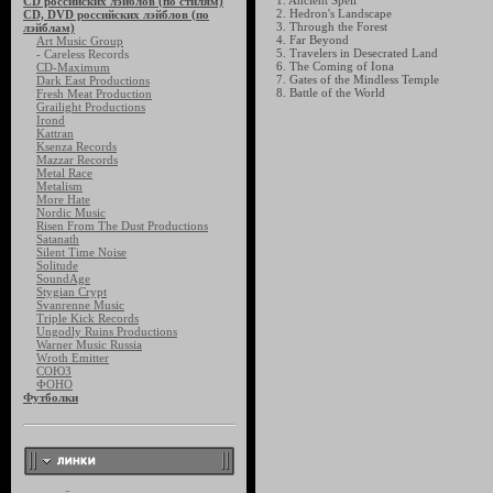
1. Ancient Spell
CD российских лэйблов (по стилям)
2. Hedron's Landscape
CD, DVD российских лэйблов (по
3. Through the Forest
лэйблам)
4. Far Beyond
Art Music Group
5. Travelers in Desecrated Land
- Careless Records
6. The Coming of Iona
CD-Maximum
7. Gates of the Mindless Temple
Dark East Productions
8. Battle of the World
Fresh Meat Production
Grailight Productions
Irond
Kattran
Ksenza Records
Mazzar Records
Metal Race
Metalism
More Hate
Nordic Music
Risen From The Dust Productions
Satanath
Silent Time Noise
Solitude
SoundAge
Stygian Crypt
Svanrenne Music
Triple Kick Records
Ungodly Ruins Productions
Warner Music Russia
Wroth Emitter
СОЮЗ
ФОНО
Футболки