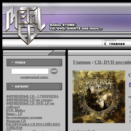
Главная
:
CD, DVD российс
расширенный поиск
ФИРМЕННЫЕ CD - СУПЕРЦЕНА
ц
ФИРМЕННЫЕ CD (по стилям)
ФИРМЕННЫЕ CD, DVD, LP (по
лэйблам)
П
DVD, BluRay
Ф
Винил - LP
С
Коллекционные издания
Японские CD
Г
РАСПРОДАЖА CD РОССИЙСКИХ
ЛЭЙБЛОВ