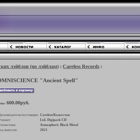
ких лэйблов (по лэйблам)
:
Careless Records
:
OMNISCIENCE "Ancient Spell"
600.00руб.
ена:
роизводитель/поставщик:
Careless/Казахстан
ормат:
Ltd. Digipack CD
тилистика:
Atmospheric Black Metal
од выпуска:
2021