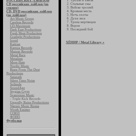
1. Тролли и хмель
РОССИЙСКИХ ЛЭЙБЛОВ
2. Стальные сны
CD российских лэйблов (по
3. Войско троллей
стилям)
4. Кровная месть
CD, DVD российских лэйблов
5. Ночь охоты
(по лэйблам)
6. Духи леса
Art Music Group
7. Тропа мертвецов
Careless Records
8. Ворон
CD-Maximum
9. Последний бой
Dark East Productions
Fresh Meat Production
Grailight Productions
Irond
ХЁНИР
/ Metal Library »
Kattran
Ksenza Records
Mazzar Records
Metal Race
Metalism
More Hate
Nordic Music
Risen From The Dust
Productions
Satanath
Silent Time Noise
Solitude
SoundAge
Stygian Crypt
Svanrenne Music
- Triple Kick Records
Ungodly Ruins Productions
Warner Music Russia
Wroth Emitter
СОЮЗ
ФОНО
Футболки