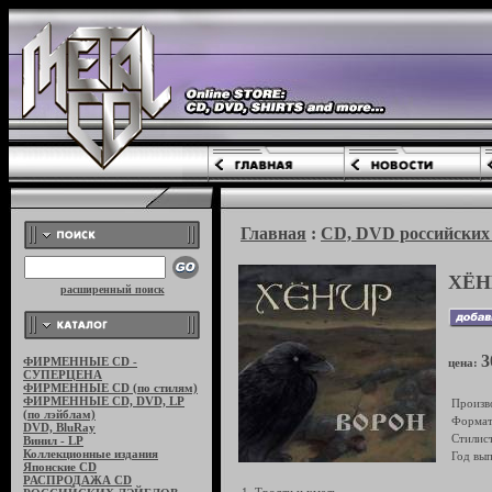
Главная
:
CD, DVD российских 
ХЁН
расширенный поиск
3
ФИРМЕННЫЕ CD -
цена:
СУПЕРЦЕНА
ФИРМЕННЫЕ CD (по стилям)
ФИРМЕННЫЕ CD, DVD, LP
Произв
(по лэйблам)
Формат
DVD, BluRay
Стилист
Винил - LP
Коллекционные издания
Год вып
Японские CD
РАСПРОДАЖА CD