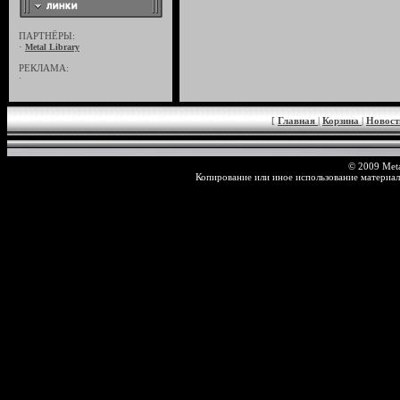
ПАРТНЁРЫ:
·
Metal Library
РЕКЛАМА:
·
[
Главная
|
Корзина
|
Новос
© 2009 Meta
Копирование или иное использование материал