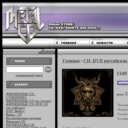
Главная
:
CD, DVD российских 
1349
расширенный поиск
5
ФИРМЕННЫЕ CD -
цена:
СУПЕРЦЕНА
ФИРМЕННЫЕ CD (по стилям)
ФИРМЕННЫЕ CD, DVD, LP
Произв
(по лэйблам)
Формат
DVD, BluRay
Стилист
Винил - LP
Коллекционные издания
Год вып
Японские CD
РАСПРОДАЖА CD