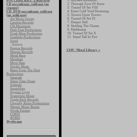
1. Abyssos Antithesis
РОССИЙСКИХ ЛЭЙБЛОВ
2. Through Eyes Of Stone
CD российских лэйблов (по
3. Tunnel Of Set VIII
стилям)
4. Enter Cold Void Dreaming
CD, DVD российских лэйблов
5. Towers Upon Towers
(по лэйблам)
6. Tunnel Of Set IX
Art Music Group
7. Deeper Still
Careless Records
8. Striding The Chasm
CD-Maximum
9. Dødskamp
Dark East Productions
10. Tunnel Of Set X
Fresh Meat Production
11. Stand Tall In Fire
Grailight Productions
Irond
- Kattran
Ksenza Records
1349
/ Metal Library »
Mazzar Records
Metal Race
Metalism
More Hate
Nordic Music
Risen From The Dust
Productions
Satanath
Silent Time Noise
Solitude
SoundAge
Stygian Crypt
Svanrenne Music
Triple Kick Records
Ungodly Ruins Productions
Warner Music Russia
Wroth Emitter
СОЮЗ
ФОНО
Футболки