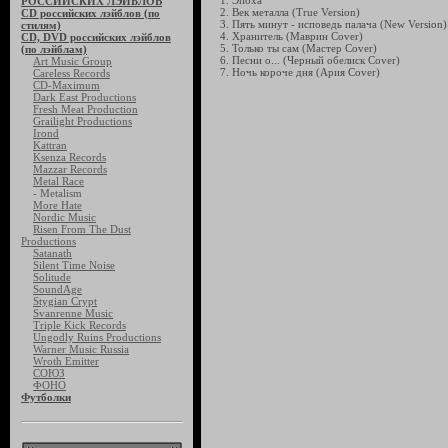
1. Эпоха
РОССИЙСКИХ ЛЭЙБЛОВ
2. Век металла (True Version)
CD российских лэйблов (по
3. Пять минут - исповедь палача (New Version)
стилям)
4. Хранитель (Маврин Cover)
CD, DVD российских лэйблов
5. Только ты сам (Мастер Cover)
(по лэйблам)
6. Песни о... (Черный обелиск Cover)
Art Music Group
7. Ночь короче дня (Ария Cover)
Careless Records
CD-Maximum
Dark East Productions
Fresh Meat Production
Grailight Productions
Irond
Kattran
Ksenza Records
Mazzar Records
Metal Race
- Metalism
More Hate
Nordic Music
Risen From The Dust
Productions
Satanath
Silent Time Noise
Solitude
SoundAge
Stygian Crypt
Svanrenne Music
Triple Kick Records
Ungodly Ruins Productions
Warner Music Russia
Wroth Emitter
СОЮЗ
ФОНО
Футболки