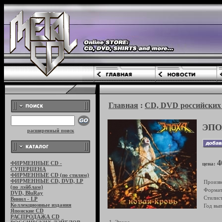
Главная
:
CD, DVD российских 
ЭПО
расширенный поиск
4
ФИРМЕННЫЕ CD -
цена:
СУПЕРЦЕНА
ФИРМЕННЫЕ CD (по стилям)
ФИРМЕННЫЕ CD, DVD, LP
Произв
(по лэйблам)
Формат
DVD, BluRay
Стилист
Винил - LP
Коллекционные издания
Год вып
Японские CD
РАСПРОДАЖА CD