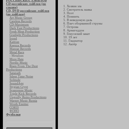
РОССИЙСКИХ ЛЭЙБЛОВ
CD российских лэйблов (по
1. Хозяин зла
стилям)
2. Смотритель маяка
CD, DVD российских лэйблов
3. Поэт
(по лэйблам)
4. Помнить
Art Music Group
5. В неведомую даль
Careless Records
6. Плач оборванной струны
CD-Maximum
7. Острова
Dark East Productions
8. Армагеддон
Fresh Meat Production
9. Генуэзский закат
Grailight Productions
10. 19 лет
Irond
11. Гладиатор
Kattran
12. Актёр
Ksenza Records
Mazzar Records
Metal Race
- Metalism
More Hate
Nordic Music
Risen From The Dust
Productions
Satanath
Silent Time Noise
Solitude
SoundAge
Stygian Crypt
Svanrenne Music
Triple Kick Records
Ungodly Ruins Productions
Warner Music Russia
Wroth Emitter
СОЮЗ
ФОНО
Футболки