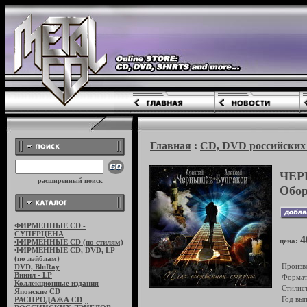
Главная
:
CD, DVD российских 
ЧЕР
расширенный поиск
Обор
ФИРМЕННЫЕ CD -
СУПЕРЦЕНА
4
цена:
ФИРМЕННЫЕ CD (по стилям)
ФИРМЕННЫЕ CD, DVD, LP
(по лэйблам)
Произв
DVD, BluRay
Винил - LP
Формат
Коллекционные издания
Стилист
Японские CD
Год вып
РАСПРОДАЖА CD