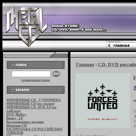
Главная
:
CD, DVD российс
расширенный поиск
ФИРМЕННЫЕ CD - СУПЕРЦЕНА
ц
ФИРМЕННЫЕ CD (по стилям)
ФИРМЕННЫЕ CD, DVD, LP (по
лэйблам)
П
DVD, BluRay
Ф
Винил - LP
С
Коллекционные издания
Японские CD
Г
РАСПРОДАЖА CD РОССИЙСКИХ
ЛЭЙБЛОВ