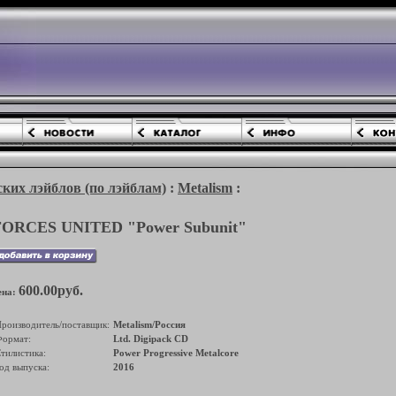
ких лэйблов (по лэйблам)
:
Metalism
:
FORCES UNITED "Power Subunit"
600.00руб.
ена:
роизводитель/поставщик:
Metalism/Россия
ормат:
Ltd. Digipack CD
тилистика:
Power Progressive Metalcore
од выпуска:
2016