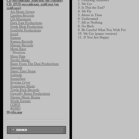
1. Counting Numbers
CD российских лэйблов (по стилям)
2. We Cry
CD, DVD российских лэйблов (по
3. Is This the End?
лэйблам)
4. We Fly
Art Music Group
5. Alone in Time
Careless Records
6. Understand
CD-Maximum
7. All or Nothing
Dark East Productions
8. Go Back
Fresh Meat Production
9. Be Careful What You Wish For
Grailight Productions
10. We Cry (piano version)
Irond
11. If You Are Happy
Kattran
Ksenza Records
Mazzar Records
Metal Race
- Metalism
More Hate
Nordic Music
Risen From The Dust Productions
Satanath
Silent Time Noise
Solitude
SoundAge
Stygian Crypt
Svanrenne Music
Triple Kick Records
Ungodly Ruins Productions
Warner Music Russia
Wroth Emitter
СОЮЗ
ФОНО
Футболки