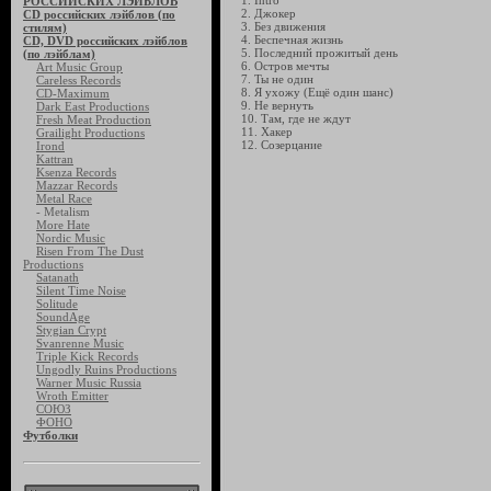
1. Intro
РОССИЙСКИХ ЛЭЙБЛОВ
2. Джокер
CD российских лэйблов (по
3. Без движения
стилям)
4. Беспечная жизнь
CD, DVD российских лэйблов
5. Последний прожитый день
(по лэйблам)
6. Остров мечты
Art Music Group
7. Ты не один
Careless Records
8. Я ухожу (Ещё один шанс)
CD-Maximum
9. Не вернуть
Dark East Productions
10. Там, где не ждут
Fresh Meat Production
11. Хакер
Grailight Productions
12. Созерцание
Irond
Kattran
Ksenza Records
Mazzar Records
Metal Race
- Metalism
More Hate
Nordic Music
Risen From The Dust
Productions
Satanath
Silent Time Noise
Solitude
SoundAge
Stygian Crypt
Svanrenne Music
Triple Kick Records
Ungodly Ruins Productions
Warner Music Russia
Wroth Emitter
СОЮЗ
ФОНО
Футболки