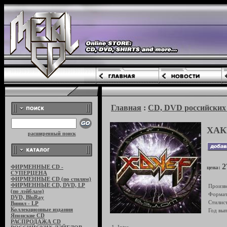
Главная
:
CD, DVD российских 
ХАК
расширенный поиск
2
ФИРМЕННЫЕ CD -
цена:
СУПЕРЦЕНА
ФИРМЕННЫЕ CD (по стилям)
ФИРМЕННЫЕ CD, DVD, LP
Произв
(по лэйблам)
Формат
DVD, BluRay
Стилист
Винил - LP
Коллекционные издания
Год вып
Японские CD
РАСПРОДАЖА CD