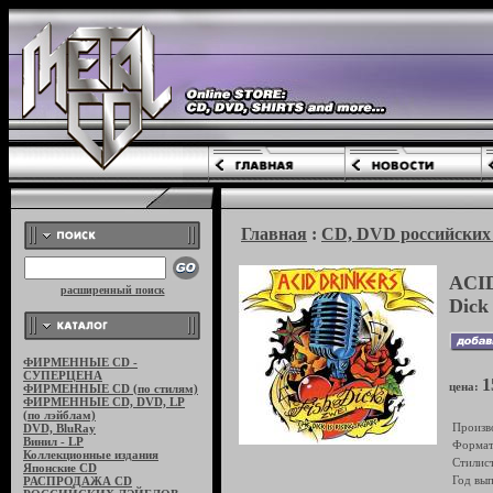
Главная
:
CD, DVD российских 
ACID
расширенный поиск
Dick
ФИРМЕННЫЕ CD -
СУПЕРЦЕНА
1
цена:
ФИРМЕННЫЕ CD (по стилям)
ФИРМЕННЫЕ CD, DVD, LP
(по лэйблам)
Произв
DVD, BluRay
Винил - LP
Формат
Коллекционные издания
Стилист
Японские CD
Год вып
РАСПРОДАЖА CD