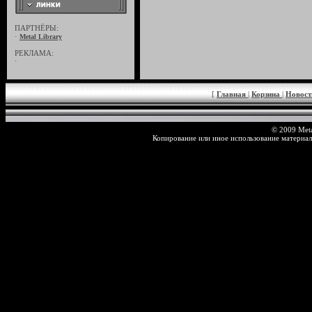
ПАРТНЁРЫ:
·
Metal Library
РЕКЛАМА:
·
[
Главная
|
Корзина
|
Новос
© 2009 Meta
Копирование или иное использование материал