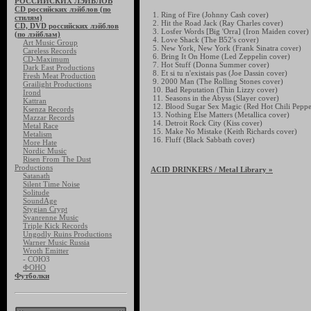
РОССИЙСКИХ ЛЭЙБЛОВ
CD российских лэйблов (по
1. Ring of Fire (Johnny Cash cover)
стилям)
2. Hit the Road Jack (Ray Charles cover)
CD, DVD российских лэйблов
3. Losfer Words [Big 'Orra] (Iron Maiden cover)
(по лэйблам)
4. Love Shack (The B52's cover)
Art Music Group
5. New York, New York (Frank Sinatra cover)
Careless Records
6. Bring It On Home (Led Zeppelin cover)
CD-Maximum
7. Hot Stuff (Donna Summer cover)
Dark East Productions
8. Et si tu n'existais pas (Joe Dassin cover)
Fresh Meat Production
9. 2000 Man (The Rolling Stones cover)
Grailight Productions
10. Bad Reputation (Thin Lizzy cover)
Irond
11. Seasons in the Abyss (Slayer cover)
Kattran
12. Blood Sugar Sex Magic (Red Hot Chili Peppe
Ksenza Records
13. Nothing Else Matters (Metallica cover)
Mazzar Records
14. Detroit Rock City (Kiss cover)
Metal Race
15. Make No Mistake (Keith Richards cover)
Metalism
16. Fluff (Black Sabbath cover)
More Hate
Nordic Music
Risen From The Dust
Productions
ACID DRINKERS
/ Metal Library »
Satanath
Silent Time Noise
Solitude
SoundAge
Stygian Crypt
Svanrenne Music
Triple Kick Records
Ungodly Ruins Productions
Warner Music Russia
Wroth Emitter
- СОЮЗ
ФОНО
Футболки