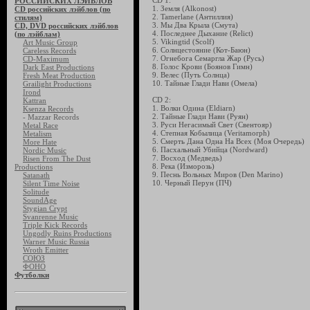
CD 1:
РОССИЙСКИХ ЛЭЙБЛОВ
1. Земля (Alkonost)
CD российских лэйблов (по
2. Tamerlane (Антиллия)
стилям)
3. Мы Два Крыла (Смута)
CD, DVD российских лэйблов
4. Последнее Дыхание (Relict)
(по лэйблам)
5. Vikingtid (Scolf)
Art Music Group
6. Солнцестояние (Кот-Баюн)
Careless Records
7. Огнебога Семаргла Жар (Русь)
CD-Maximum
8. Голос Крови (Боянов Гимн)
Dark East Productions
9. Велес (Путь Солнца)
Fresh Meat Production
10. Тайные Глади Нави (Омела)
Grailight Productions
Irond
CD 2:
Kattran
1. Волки Одина (Eldiarn)
Ksenza Records
2. Тайные Глади Нави (Руян)
- Mazzar Records
3. Руси Негасимый Свет (Свентояр)
Metal Race
4. Степная Кобылица (Veritamorph)
Metalism
5. Смерть Дана Одна На Всех (Моя Очередь)
More Hate
6. Пасхальный Убийца (Nordward)
Nordic Music
7. Восход (Медведь)
Risen From The Dust
8. Река (Изморозь)
Productions
9. Песнь Вольных Миров (Den Marino)
Satanath
10. Черный Перун (ПЧ)
Silent Time Noise
Solitude
SoundAge
Stygian Crypt
Svanrenne Music
Triple Kick Records
Ungodly Ruins Productions
Warner Music Russia
Wroth Emitter
СОЮЗ
ФОНО
Футболки