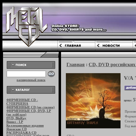
Главная
:
CD, DVD российских 
V/A 
расширенный поиск
5
ФИРМЕННЫЕ CD -
цена:
СУПЕРЦЕНА
ФИРМЕННЫЕ CD (по стилям)
ФИРМЕННЫЕ CD, DVD, LP
Произв
(по лэйблам)
Формат
DVD, BluRay
Стилист
Винил - LP
Коллекционные издания
Год вып
Японские CD
РАСПРОДАЖА CD