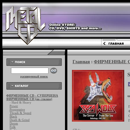
Главная
:
ФИРМЕННЫЕ CD 
S
расширенный поиск
ФИРМЕННЫЕ CD - СУПЕРЦЕНА
ц
ФИРМЕННЫЕ CD (по стилям)
- Hard & Heavy
Power
П
Progressive
Ф
Thrash & Speed
С
Black
Death & Grind
Г
Doom
Folk