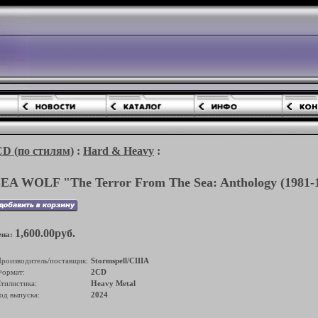
(по стилям)
:
Hard & Heavy
:
EA WOLF "The Terror From The Sea: Anthology (1981-
1,600.00руб.
ена:
роизводитель/поставщик:
Stormspell/США
ормат:
2CD
тилистика:
Heavy Metal
од выпуска:
2024