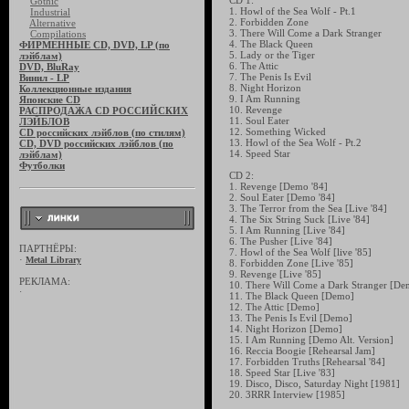
CD 1:
Gothic
1. Howl of the Sea Wolf - Pt.1
Industrial
2. Forbidden Zone
Alternative
3. There Will Come a Dark Stranger
Compilations
4. The Black Queen
ФИРМЕННЫЕ CD, DVD, LP (по
5. Lady or the Tiger
лэйблам)
6. The Attic
DVD, BluRay
7. The Penis Is Evil
Винил - LP
8. Night Horizon
Коллекционные издания
9. I Am Running
Японские CD
10. Revenge
РАСПРОДАЖА CD РОССИЙСКИХ
11. Soul Eater
ЛЭЙБЛОВ
12. Something Wicked
CD российских лэйблов (по стилям)
13. Howl of the Sea Wolf - Pt.2
CD, DVD российских лэйблов (по
14. Speed Star
лэйблам)
Футболки
CD 2:
1. Revenge [Demo '84]
2. Soul Eater [Demo '84]
3. The Terror from the Sea [Live '84]
4. The Six String Suck [Live '84]
5. I Am Running [Live '84]
6. The Pusher [Live '84]
ПАРТНЁРЫ:
7. Howl of the Sea Wolf [live '85]
·
Metal Library
8. Forbidden Zone [Live '85]
9. Revenge [Live '85]
РЕКЛАМА:
10. There Will Come a Dark Stranger [De
·
11. The Black Queen [Demo]
12. The Attic [Demo]
13. The Penis Is Evil [Demo]
14. Night Horizon [Demo]
15. I Am Running [Demo Alt. Version]
16. Reccia Boogie [Rehearsal Jam]
17. Forbidden Truths [Rehearsal '84]
18. Speed Star [Live '83]
19. Disco, Disco, Saturday Night [1981]
20. 3RRR Interview [1985]