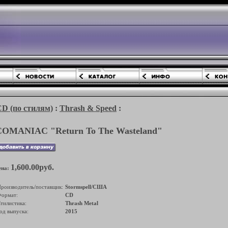
(по стилям)
:
Thrash & Speed
:
COMANIAC "Return To The Wasteland"
1,600.00руб.
ена:
роизводитель/поставщик:
Stormspell/США
ормат:
CD
тилистика:
Thrash Metal
од выпуска:
2015