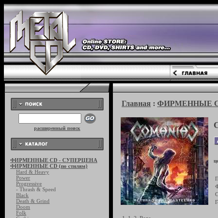
Главная
:
ФИРМЕННЫЕ CD 
расширенный поиск
ФИРМЕННЫЕ CD - СУПЕРЦЕНА
ц
ФИРМЕННЫЕ CD (по стилям)
Hard & Heavy
Power
П
Progressive
Ф
- Thrash & Speed
С
Black
Death & Grind
Г
Doom
Folk