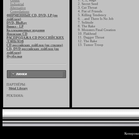
1. 1, 2, Rage
Gothic
2. Secret Seed
Industrial
3. Cut Throat
Alternative
4. Fist of Friends
Compilations
5. Killing Tendency
ФИРМЕННЫЕ CD, DVD, LP (по
6. ...and There Is No Job
лэйблам)
7. Solitude
DVD, BluRay
8. The Rake
Винил - LP
9. Monsters Final Creation
Коллекционные издания
10. Flakhead
Японские CD
11. Dagger Thrust
РАСПРОДАЖА CD РОССИЙСКИХ
12. The Rake
ЛЭЙБЛОВ
13. Tumor Troop
CD российских лэйблов (по стилям)
CD, DVD российских лэйблов (по
лэйблам)
Футболки
ПАРТНЁРЫ:
·
Metal Library
РЕКЛАМА:
·
Копирован