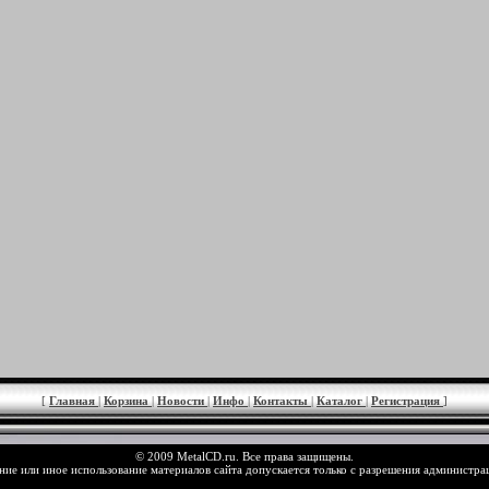
[
Главная
|
Корзина
|
Новости
|
Инфо
|
Контакты
|
Каталог
|
Регистрация
]
© 2009 MetalCD.ru. Все права защищены.
ие или иное использование материалов сайта допускается только с разрешения администра