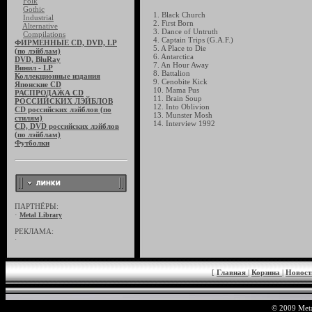
Folk
Gothic
1. Black Church
Industrial
2. First Born
Alternative
3. Dance of Untruth
Compilations
4. Captain Trips (G.A.F.)
ФИРМЕННЫЕ CD, DVD, LP
5. A Place to Die
(по лэйблам)
6. Antarctica
DVD, BluRay
7. An Hour Away
Винил - LP
8. Battalion
Коллекционные издания
9. Cenobite Kick
Японские CD
10. Mama Pus
РАСПРОДАЖА CD
11. Brain Soup
РОССИЙСКИХ ЛЭЙБЛОВ
12. Into Oblivion
CD российских лэйблов (по
13. Munster Mosh
стилям)
14. Interview 1992
CD, DVD российских лэйблов
(по лэйблам)
Футболки
ПАРТНЁРЫ:
·
Metal Library
РЕКЛАМА:
·
[
Главная
|
Корзина
|
Новос
© 2009 Meta