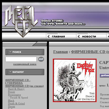
Главная
:
ФИРМЕННЫЕ CD (по
CAPT
расширенный поиск
Untr
ФИРМЕННЫЕ CD -
СУПЕРЦЕНА
1
цена:
ФИРМЕННЫЕ CD (по стилям)
Hard & Heavy
Power
Произв
Progressive
- Thrash & Speed
Формат
Black
Стилист
Death & Grind
Год вып
Doom