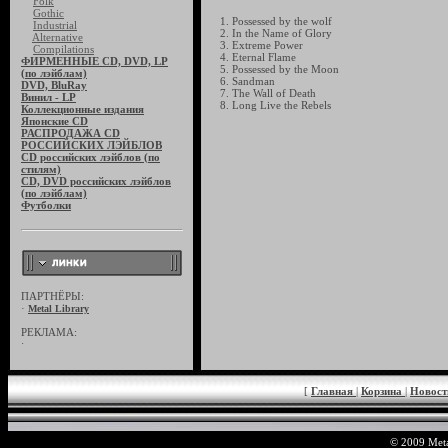
Folk
Gothic
1. Possessed by the wolf
Industrial
2. In the Name of Glory
Alternative
3. Extreme Power
Compilations
4. Eternal Flame
ФИРМЕННЫЕ CD, DVD, LP
5. Possessed by the Moon
(по лэйблам)
6. Sandman
DVD, BluRay
7. The Wall of Death
Винил - LP
8. Long Live the Rebels
Коллекционные издания
Японские CD
РАСПРОДАЖА CD
РОССИЙСКИХ ЛЭЙБЛОВ
CD российских лэйблов (по
стилям)
CD, DVD российских лэйблов
(по лэйблам)
Футболки
ПАРТНЁРЫ:
·
Metal Library
РЕКЛАМА:
·
[
Главная
|
Корзина
|
Новос
© 2009 Meta