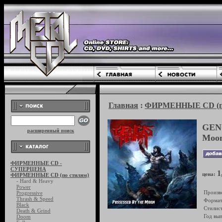
Главная
:
ФИРМЕННЫЕ CD (по
GENG
расширенный поиск
Moo
ФИРМЕННЫЕ CD -
СУПЕРЦЕНА
1
цена:
ФИРМЕННЫЕ CD (по стилям)
- Hard & Heavy
Power
Произв
Progressive
Thrash & Speed
Формат
Black
Стилист
Death & Grind
Год вып
Doom