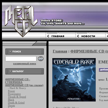
Главная
:
ФИРМЕННЫЕ CD (по
EME
расширенный поиск
1
ФИРМЕННЫЕ CD -
цена:
СУПЕРЦЕНА
ФИРМЕННЫЕ CD (по стилям)
- Hard & Heavy
Произв
Power
Формат
Progressive
Стилист
Thrash & Speed
Black
Год вып
Death & Grind
Doom