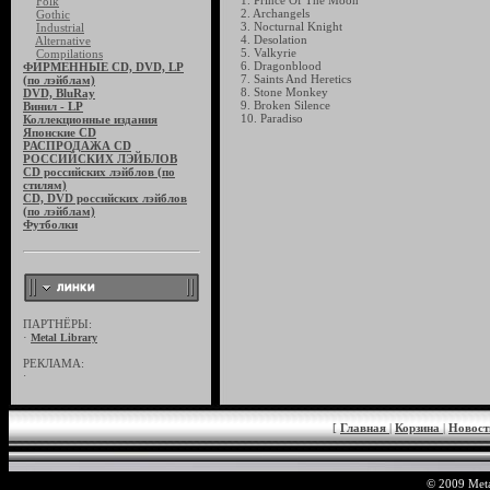
1. Prince Of The Moon
Folk
2. Archangels
Gothic
3. Nocturnal Knight
Industrial
4. Desolation
Alternative
5. Valkyrie
Compilations
6. Dragonblood
ФИРМЕННЫЕ CD, DVD, LP
7. Saints And Heretics
(по лэйблам)
8. Stone Monkey
DVD, BluRay
9. Broken Silence
Винил - LP
10. Paradiso
Коллекционные издания
Японские CD
РАСПРОДАЖА CD
РОССИЙСКИХ ЛЭЙБЛОВ
CD российских лэйблов (по
стилям)
CD, DVD российских лэйблов
(по лэйблам)
Футболки
ПАРТНЁРЫ:
·
Metal Library
РЕКЛАМА:
·
[
Главная
|
Корзина
|
Новос
© 2009 Meta