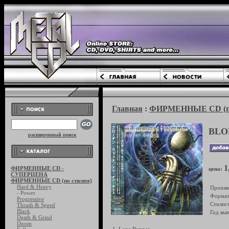
Главная
:
ФИРМЕННЫЕ CD (по
BLO
расширенный поиск
1
ФИРМЕННЫЕ CD -
цена:
СУПЕРЦЕНА
ФИРМЕННЫЕ CD (по стилям)
Hard & Heavy
Произв
- Power
Формат
Progressive
Стилист
Thrash & Speed
Black
Год вып
Death & Grind
Doom