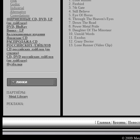
1. Lone Runner
Folk
2. Firebird
Gothic
3. 7th Gate
Industrial
4. Still Believe
Alternative
5. Eye Of Horus
Compilations
6. Through The Heaven's Eyes
ФИРМЕННЫЕ CD, DVD, LP
7. Down The Road
(по лэйблам)
8. Power Metal Pride
DVD, BluRay
9. Daughter Of The Minotaur
Винил - LP
10. Untold Words
Коллекционные издания
11. Exodus
Японские CD
12. Crazy Doctor
РАСПРОДАЖА CD
13. Lone Runner (Video Clip)
РОССИЙСКИХ ЛЭЙБЛОВ
CD российских лэйблов (по
стилям)
CD, DVD российских лэйблов
(по лэйблам)
Футболки
ПАРТНЁРЫ:
·
Metal Library
РЕКЛАМА:
·
[
Главная
|
Корзина
|
Новос
© 2009 Meta