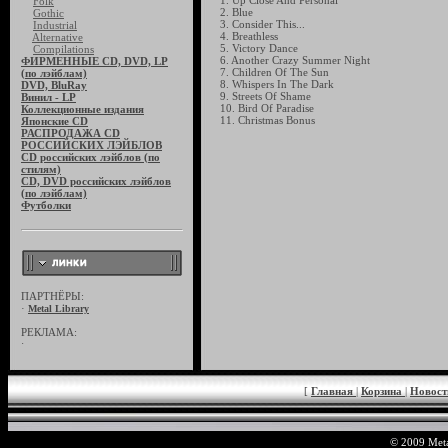
1. Up Close And Personal
Folk
2. Blue
Gothic
3. Consider This...
Industrial
4. Breathless
Alternative
5. Victory Dance
Compilations
6. Another Crazy Summer Night
ФИРМЕННЫЕ CD, DVD, LP
7. Children Of The Sun
(по лэйблам)
8. Whispers In The Dark
DVD, BluRay
9. Streets Of Shame
Винил - LP
10. Bird Of Paradise
Коллекционные издания
11. Christmas Bonus
Японские CD
РАСПРОДАЖА CD
РОССИЙСКИХ ЛЭЙБЛОВ
CD российских лэйблов (по
стилям)
CD, DVD российских лэйблов
(по лэйблам)
Футболки
ПАРТНЁРЫ:
·
Metal Library
РЕКЛАМА:
·
[
Главная
|
Корзина
|
Новос
© 2009 Meta