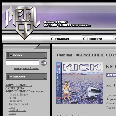
Главная
:
ФИРМЕННЫЕ CD (по
KICK
расширенный поиск
1
ФИРМЕННЫЕ CD -
цена:
СУПЕРЦЕНА
ФИРМЕННЫЕ CD (по стилям)
- Hard & Heavy
Произв
Power
Формат
Progressive
Стилист
Thrash & Speed
Black
Год вып
Death & Grind
Doom