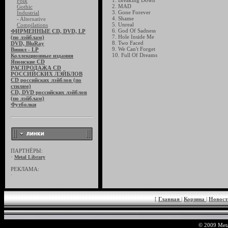
1. Breaking Down
Folk
2. MAD
Gothic
3. Gone Forever
Industrial
4. Shame
- Alternative
5. Unreal
Compilations
6. God Of Sadness
ФИРМЕННЫЕ CD, DVD, LP
7. Hole Inside Me
(по лэйблам)
8. Two Faced
DVD, BluRay
9. We Can't Forget
Винил - LP
10. Full Of Dreams
Коллекционные издания
Японские CD
РАСПРОДАЖА CD
РОССИЙСКИХ ЛЭЙБЛОВ
CD российских лэйблов (по
стилям)
CD, DVD российских лэйблов
(по лэйблам)
Футболки
ПАРТНЁРЫ:
·
Metal Library
РЕКЛАМА:
·
[
Главная
|
Корзина
|
Новос
© 2009 Meta