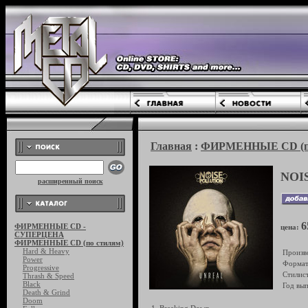
Главная
:
ФИРМЕННЫЕ CD (по
NOI
расширенный поиск
6
ФИРМЕННЫЕ CD -
цена:
СУПЕРЦЕНА
ФИРМЕННЫЕ CD (по стилям)
Hard & Heavy
Произв
Power
Формат
Progressive
Стилист
Thrash & Speed
Black
Год вып
Death & Grind
Doom