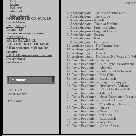
Folk
Год вып
Gothic
Industrial
Alternative
1. Androphagous - The Endless Blockade
Compilations
2. Androphagous - The Plague
ФИРМЕННЫЕ CD, DVD, LP
3. Androphagous - Assault
(по лэйблам)
4. Androphagous - Three or Nothing
DVD, BluRay
5. Androphagous - From the Ashes
Винил - LP
6. Androphagous - Logic of Chaos
Коллекционные издания
7. Androphagous - Swarm
Японские CD
8. Androphagous - Riot
РАСПРОДАЖА CD
9. Androphagous - Repulsion
РОССИЙСКИХ ЛЭЙБЛОВ
10. Androphagous - No Turning Back
CD российских лэйблов (по
11. Androphagous - Ready?
стилям)
12. Androphagous - Unrest
CD, DVD российских лэйблов
13. Androphagous - No Justice No Peace (No Poli
(по лэйблам)
14. Toxic Revolution - (Intro)
Футболки
15. Toxic Revolution - Burt Reynolds' Mustache
16. Toxic Revolution - Kick Ass
17. Toxic Revolution - Party Grind Holocaust
18. Toxic Revolution - Emo Chic
19. Toxic Revolution - Psycho Shit
20. Toxic Revolution - Religious Rampage
21. Toxic Revolution - Discharged / Vulcano
22. Toxic Revolution - I Hate Metalcore Kids
ПАРТНЁРЫ:
23. Toxic Revolution - Talk Shit
·
Metal Library
24. Toxic Revolution - Noise Destruction Progr
25. Toxic Revolution - Leave Us Alone
РЕКЛАМА:
26. Toxic Revolution - Misanthropic Reaction
·
27. Toxic Revolution - (Intro)
28. Toxic Revolution - Never Too Old
29. Toxic Revolution - Eruption
30. Toxic Revolution - Relationshit
31. Toxic Revolution - Worn Out
32. Toxic Revolution - Violent Arrest