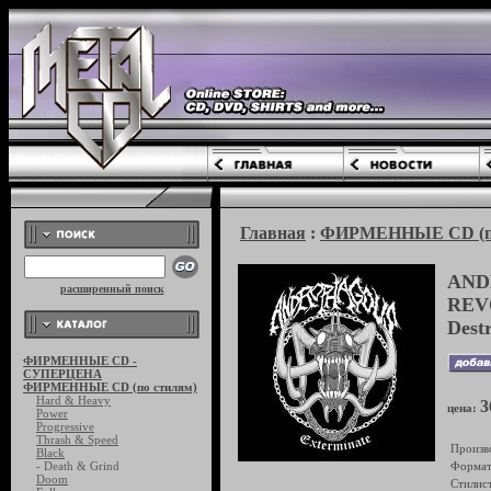
Главная
:
ФИРМЕННЫЕ CD (по
AND
расширенный поиск
REVO
Dest
ФИРМЕННЫЕ CD -
СУПЕРЦЕНА
ФИРМЕННЫЕ CD (по стилям)
Hard & Heavy
3
цена:
Power
Progressive
Thrash & Speed
Произв
Black
- Death & Grind
Формат
Doom
Стилист