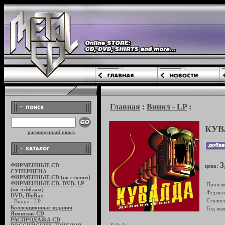
Главная
:
Винил - LP
:
КУВ
расширенный поиск
3
ФИРМЕННЫЕ CD -
цена:
СУПЕРЦЕНА
ФИРМЕННЫЕ CD (по стилям)
ФИРМЕННЫЕ CD, DVD, LP
Произв
(по лэйблам)
Формат
DVD, BluRay
Стилист
- Винил - LP
Коллекционные издания
Год вып
Японские CD
РАСПРОДАЖА CD