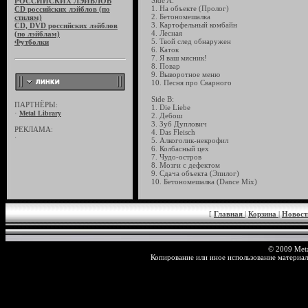
Side A:
РОССИЙСКИХ ЛЭЙБЛОВ
1. На объекте (Пролог)
CD российских лэйблов (по
2. Бетономешалка
стилям)
3. Картофельный комбайн
CD, DVD российских лэйблов
4. Лесная
(по лэйблам)
5. Твой след обнаружен
Футболки
6. Каток
7. Я ваш мясник!
8. Повар
9. Выворотное меню
10. Песня про Сварного
Side B:
ПАРТНЁРЫ:
1. Die Liebe
·
Metal Library
2. Дебош
3. Зуб Дуплович
РЕКЛАМА:
4. Das Fleisch
·
5. Алкоголик-некрофил
6. Колбасный цех
7. Чудо-остров
8. Мозги с дефектом
9. Сдача объекта (Эпилог)
10. Бетономешалка (Dance Mix)
[
Главная
|
Корзина
|
Новос
© 2009 Meta
Копирование или иное использование материал