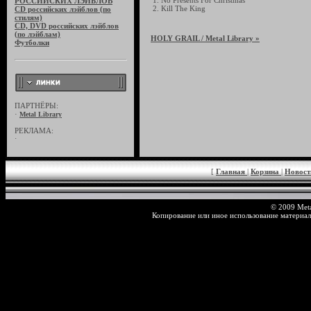
1. No Presents For Christmas
РОССИЙСКИХ ЛЭЙБЛОВ
2. Kill The King
CD российских лэйблов (по
стилям)
CD, DVD российских лэйблов
(по лэйблам)
HOLY GRAIL
/ Metal Library »
Футболки
ПАРТНЁРЫ:
·
Metal Library
РЕКЛАМА:
·
[
Главная
|
Корзина
|
Новос
© 2009 Meta
Копирование или иное использование материал