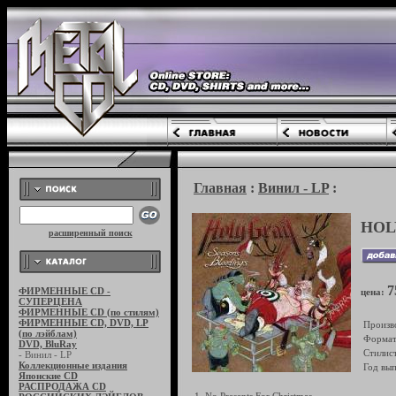
Главная
:
Винил - LP
:
HOLY
расширенный поиск
7
ФИРМЕННЫЕ CD -
цена:
СУПЕРЦЕНА
ФИРМЕННЫЕ CD (по стилям)
ФИРМЕННЫЕ CD, DVD, LP
Произв
(по лэйблам)
Формат
DVD, BluRay
Стилист
- Винил - LP
Коллекционные издания
Год вып
Японские CD
РАСПРОДАЖА CD