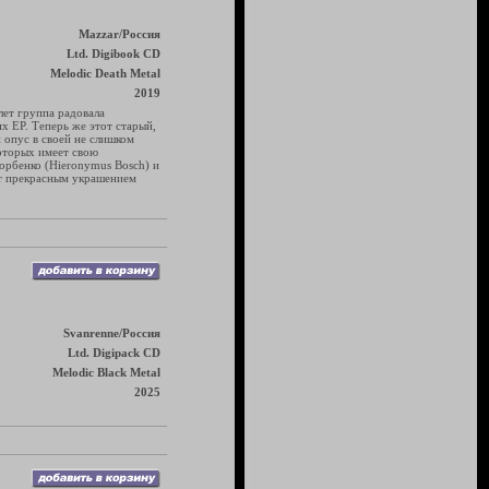
Mazzar/Россия
Ltd. Digibook CD
Melodic Death Metal
2019
лет группа радовала
х EP. Теперь же этот старый,
 опус в своей не слишком
оторых имеет свою
орбенко (Hieronymus Bosch) и
нет прекрасным украшением
Svanrenne/Россия
Ltd. Digipack CD
Melodic Black Metal
2025