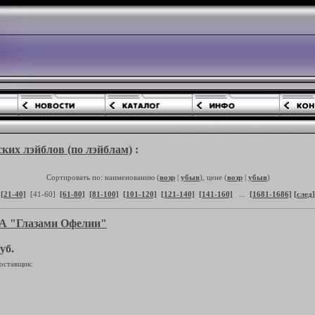
ких лэйблов (по лэйблам)
:
Сортировать по: наименованию (
возр
|
убыв
), цене (
возр
|
убыв
)
[21-40]
[41-60]
[61-80]
[81-100]
[101-120]
[121-140]
[141-160]
...
[1681-1686]
[след]
 "Глазами Офелии"
уб.
оставщик: