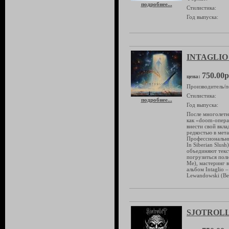
подробнее...
Стилистика:
Год выпуска:
INTAGLIO 
750.00р
цена:
Производитель/п
Стилистика:
подробнее...
Год выпуска:
После многолетн
как «doom-опера»
внести свой вкла
редкостью в мет
Профессиональны
In Siberian Slus
объединяют текс
погрузиться полн
Me), мастеринг в
альбом Intaglio 
Lewandowski (Bel
SJOTROLLE