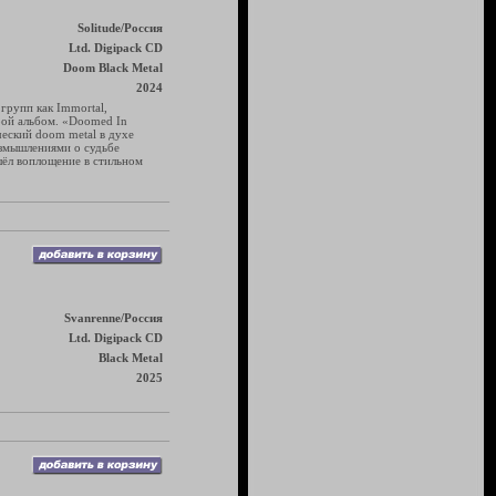
Solitude/Россия
Ltd. Digipack CD
Doom Black Metal
2024
 групп как Immortal,
орой альбом. «Doomed In
ческий doom metal в духе
азмышлениями о судьбе
шёл воплощение в стильном
Svanrenne/Россия
Ltd. Digipack CD
Black Metal
2025