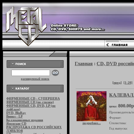
Главная
:
CD, DVD российс
расширенный поиск
[пред]
[1-20]
КАЛЕВАЛА
ФИРМЕННЫЕ CD - СУПЕРЦЕНА
ФИРМЕННЫЕ CD (по стилям)
800.00р
ФИРМЕННЫЕ CD, DVD, LP (по
цена:
лэйблам)
Производитель/п
DVD, BluRay
Винил - LP
Формат:
Коллекционные издания
подробнее...
Стилистика:
Японские CD
РАСПРОДАЖА CD РОССИЙСКИХ
Год выпуска:
ЛЭЙБЛОВ