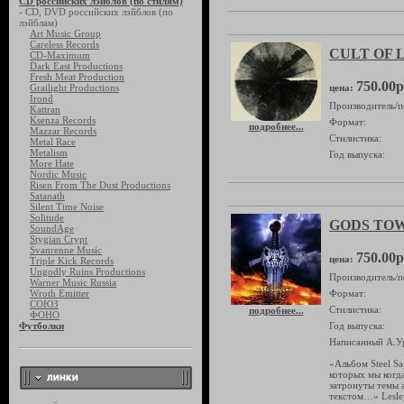
CD российских лэйблов (по стилям)
- CD, DVD российских лэйблов (по
лэйблам)
Art Music Group
Careless Records
CULT OF L
CD-Maximum
Dark East Productions
Fresh Meat Production
750.00р
Grailight Productions
цена:
Irond
Производитель/п
Kattran
Ksenza Records
Формат:
подробнее...
Mazzar Records
Стилистика:
Metal Race
Metalism
Год выпуска:
More Hate
Nordic Music
Risen From The Dust Productions
Satanath
Silent Time Noise
Solitude
GODS TOWE
SoundAge
Stygian Crypt
Svanrenne Music
750.00р
цена:
Triple Kick Records
Ungodly Ruins Productions
Производитель/п
Warner Music Russia
Wroth Emitter
Формат:
СОЮЗ
Стилистика:
подробнее...
ФОНО
Футболки
Год выпуска:
Написанный А.Ур
«Альбом Steel Sa
которых мы когда
затронуты темы а
текстом…» Lesle