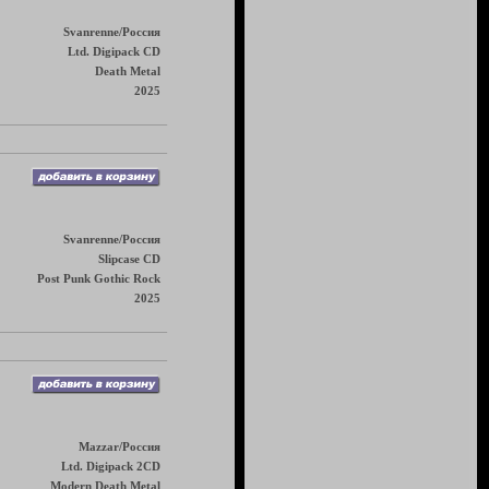
Svanrenne/Россия
Ltd. Digipack CD
Death Metal
2025
Svanrenne/Россия
Slipcase CD
Post Punk Gothic Rock
2025
Mazzar/Россия
Ltd. Digipack 2CD
Modern Death Metal