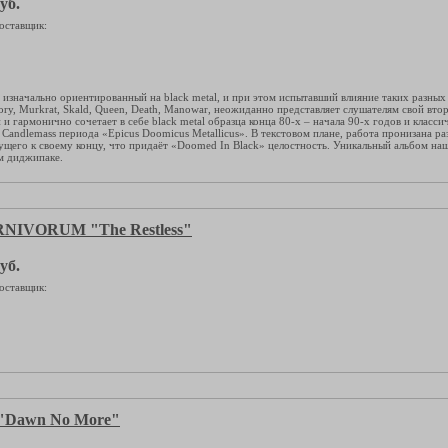
уб.
оставщик:
t, изначально ориентированный на black metal, и при этом испытавший влияние таких разных
ory, Murkrat, Skald, Queen, Death, Manowar, неожиданно представляет слушателям свой вт
 и гармонично сочетает в себе black metal образца конца 80-х – начала 90-х годов и класси
 Candlemass периода «Epicus Doomicus Metallicus». В текстовом плане, работа пронизана р
дущего к своему концу, что придаёт «Doomed In Black» целостность. Уникальный альбом на
м диджипаке.
IVORUM "The Restless"
уб.
оставщик:
"Dawn No More"