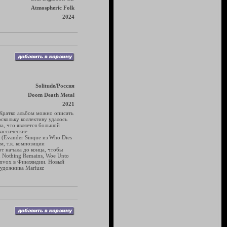
Atmospheric Folk
2024
Solitude/Россия
Doom Death Metal
2021
 Кратко альбом можно описать
скольку коллективу удалось
ма, что является большой
ассические.
 (Evander Sinque из Who Dies
м, т.к. композиции
т начала до конца, чтобы
n Nothing Remains, Woe Unto
Finnvox в Финляндии. Новый
 художника Mariusz