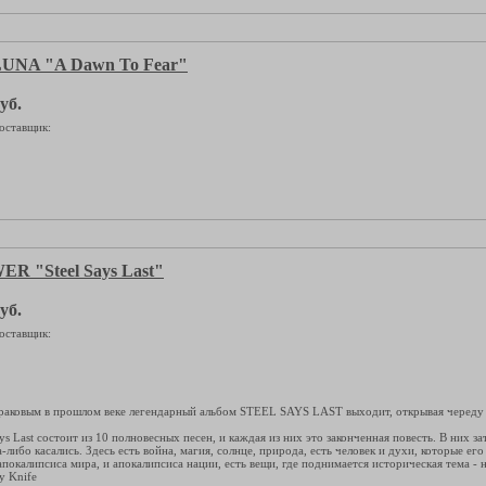
UNA "A Dawn To Fear"
уб.
оставщик:
R "Steel Says Last"
уб.
оставщик:
аковым в прошлом веке легендарный альбом STEEL SAYS LAST выходит, открывая череду 
ys Last состоит из 10 полновесных песен, и каждая из них это законченная повесть. В них за
-либо касались. Здесь есть война, магия, солнце, природа, есть человек и духи, которые его
покалипсиса мира, и апокалипсиса нации, есть вещи, где поднимается историческая тема - 
y Knife