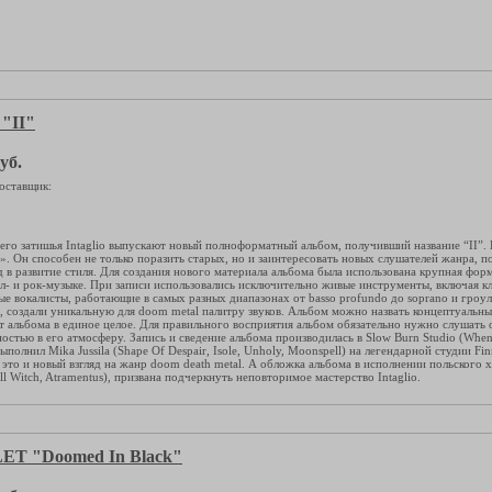
"II"
уб.
оставщик:
его затишья Intaglio выпускают новый полноформатный альбом, получивший название “II”.
. Он способен не только поразить старых, но и заинтересовать новых слушателей жанра, по
д в развитие стиля. Для создания нового материала альбома была использована крупная фор
ал- и рок-музыке. При записи использовались исключительно живые инструменты, включая кл
е вокалисты, работающие в самых разных диапазонах от basso profundo до soprano и гроул
h), создали уникальную для doom metal палитру звуков. Альбом можно назвать концептуальны
т альбома в единое целое. Для правильного восприятия альбом обязательно нужно слушать о
остью в его атмосферу. Запись и сведение альбома производилась в Slow Burn Studio (Whe
ыполнил Mika Jussila (Shape Of Despair, Isole, Unholy, Moonspell) на легендарной студии 
– это и новый взгляд на жанр doom death metal. А обложка альбома в исполнении польского
l Witch, Atramentus), призвана подчеркнуть неповторимое мастерство Intaglio.
T "Doomed In Black"