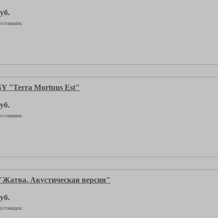
уб.
оставщик:
 "Terra Mortuus Est"
уб.
оставщик:
атва. Акустическая версия"
уб.
оставщик: