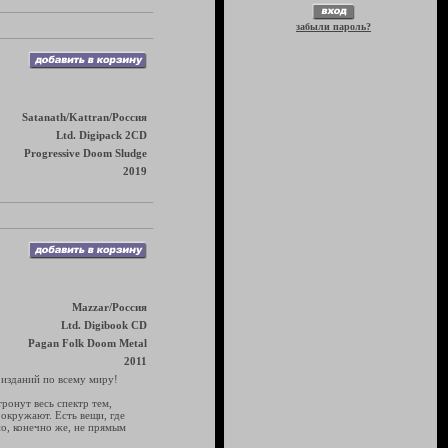
забыли пароль?
Satanath/Kattran/Россия
Ltd. Digipack 2CD
Progressive Doom Sludge
2019
Mazzar/Россия
Ltd. Digibook CD
Pagan Folk Doom Metal
2011
изданий по всему миру!
тронут весь спектр тем,
 окружают. Есть вещи, где
но, конечно же, не прямым