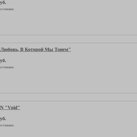
уб.
оставщик:
юбовь, В Которой Мы Тонем"
уб.
оставщик:
 "Void"
уб.
оставщик: