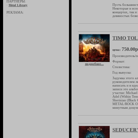
ПАРТНЁРЫ:
Пусть большинст
·
Metal Library
Некоторые в исп
концертах, так и
РЕКЛАМА:
девяностых безв
·
TIMO TOLK
750.00р
цена:
Производитель/п
Формат:
подробнее...
Стилистика:
Год выпуска:
Задумка этого а
руководителем ле
написать и в иде
записи это альбо
участие: Michael
Adel (Within Tem
Sherinian (Black
METAL/ROCK OPE
минутным докуме
SEDUCER'S