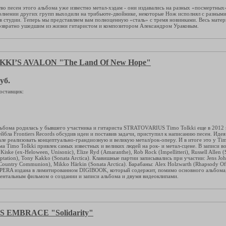
во песен этого альбома уже известно метал-хэдам - они издавались на разных «посмертных»
олнении других групп выходили на трибьюте-двойнике, некоторые Нож исполнял с разным
 в студии. Теперь мы представляем вам полноценную «сталь» с тремя новинками. Весь матер
озвратно ушедшим из жизни гитаристом и композитором Александром Ураковым.
KI’S AVALON "The Land Of New Hope"
уб.
оставщик:
льбома родилась у бывшего участника и гитариста STRATOVARIUS Timo Tolkki еще в 2012 го
йбла Frontiers Records обсудив идеи и поставив задачи, приступил к написанию песен. Идея
але реализовать концептуально-грандиозную и великую метал/рок-оперу. И в итоге это у Ti
ма Timo Tolkki привлек самых известных и великих людей на рок- и метал-сцене. В записи 
 Kiske (ex-Heloween, Unisonic), Elize Ryd (Amaranthe), Rob Rock (Impellitteri), Russell Alle
ptation), Tony Kakko (Sonata Arctica). Клавишные партии записывались при участии: Jens Joha
 Country Communion), Mikko Härkin (Sonata Arctica). Барабаны: Alex Holzwarth (Rhapsody Of
RA издана в лимитированном DIGIBOOK, который содержит, помимо основного альбома,
нтальным фильмом о создании и записи альбома и двумя видеоклипами.
 EMBRACE "Solidarity"