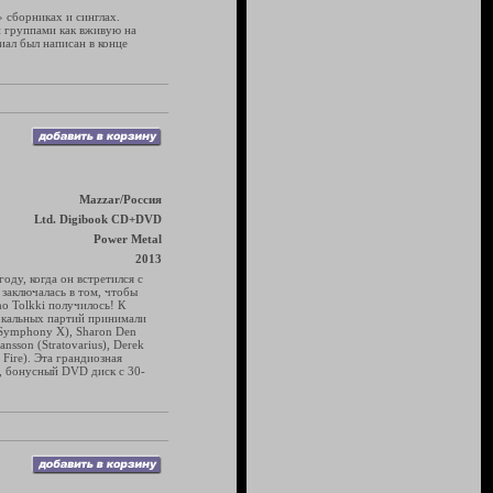
 сборниках и синглах.
и группами как вживую на
иал был написан в конце
Mazzar/Россия
Ltd. Digibook CD+DVD
Power Metal
2013
ду, когда он встретился с
 заключалась в том, чтобы
mo Tolkki получилось! К
вокальных партий принимали
n (Symphony X), Sharon Den
nsson (Stratovarius), Derek
 Fire). Эта грандиозная
 бонусный DVD диск с 30-