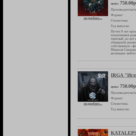
750.00р
цена:
Производитель/п
Формат:
подробнее...
Стилистика:
Год выпуска:
Почти 9 лет про
поклонников раз
тяжёлый, но всё
обширной диског
собственную «фи
Микаэля Сандорфа
коллекции любог
IRGA "Игл
750.00р
цена:
Производитель/п
Формат:
подробнее...
Стилистика:
Год выпуска:
KATALEPSY