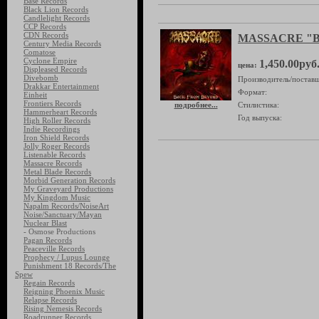
Base Records
Black Lion Records
Candlelight Records
CCP Records
CDN Records
MASSACRE "Ba
Century Media Records
Comatose
Cyclone Empire
1,450.00руб
цена:
Displeased Records
Divebomb
Производитель/поставщ
Drakkar Entertainment
Формат:
Einheit
Frontiers Records
подробнее...
Стилистика:
Hammerheart Records
Год выпуска:
High Roller Records
Indie Recordings
Iron Shield Records
Jolly Roger Records
Listenable Records
Massacre Records
Metal Blade Records
Morbid Generation Records
My Graveyard Productions
My Kingdom Music
Napalm Records/NoiseArt
Noise/Sanctuary/Mayan
Nuclear Blast
- Osmose Productions
Pagan Records
Peaceville Records
Prophecy / Lupus Lounge
Punishment 18 Records/The
Spew
Regain Records
Reigning Phoenix Music
Relapse Records
Rising Nemesis Records
Roadrunner Records