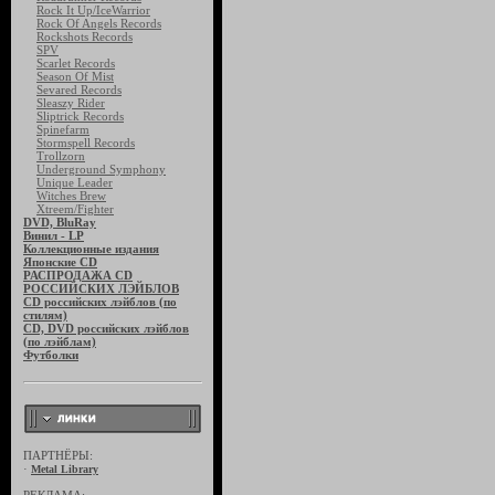
Rock It Up/IceWarrior
Rock Of Angels Records
Rockshots Records
SPV
Scarlet Records
Season Of Mist
Sevared Records
Sleaszy Rider
Sliptrick Records
Spinefarm
Stormspell Records
Trollzorn
Underground Symphony
Unique Leader
Witches Brew
Xtreem/Fighter
DVD, BluRay
Винил - LP
Коллекционные издания
Японские CD
РАСПРОДАЖА CD
РОССИЙСКИХ ЛЭЙБЛОВ
CD российских лэйблов (по
стилям)
CD, DVD российских лэйблов
(по лэйблам)
Футболки
ПАРТНЁРЫ:
·
Metal Library