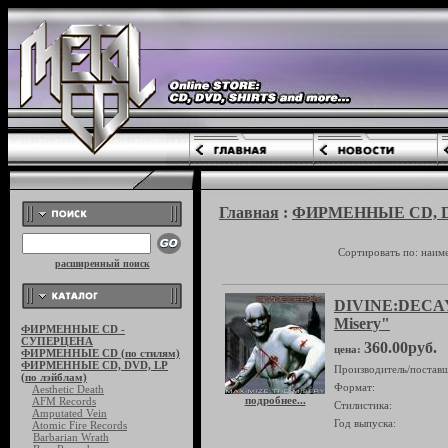
Главная
:
ФИРМЕННЫЕ CD, DVD
Сортировать по: наим
расширенный поиск
DIVINE:DECAY 
Misery"
ФИРМЕННЫЕ CD -
СУПЕРЦЕНА
360.00руб.
цена:
ФИРМЕННЫЕ CD (по стилям)
ФИРМЕННЫЕ CD, DVD, LP
Производитель/поставщ
(по лэйблам)
Формат:
Aesthetic Death
подробнее...
AFM Records
Стилистика:
Amputated Vein
Год выпуска:
Atomic Fire Records
Barbarian Wrath