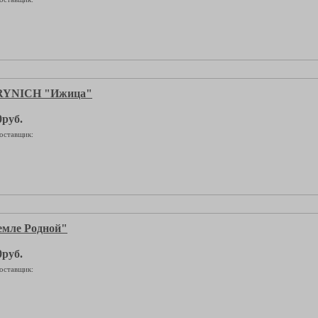
YNICH "Ижица"
0руб.
оставщик:
емле Родной"
0руб.
оставщик: