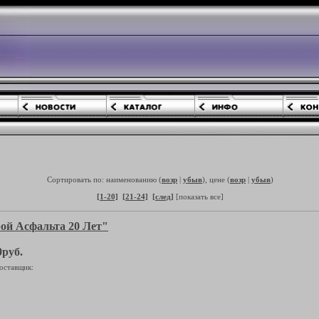
Сортировать по: наименованию (
возр
|
убыв
), цене (
возр
|
убыв
)
[1-20]
[21-24]
[след]
[показать все]
ой Асфальта 20 Лет"
0руб.
оставщик: