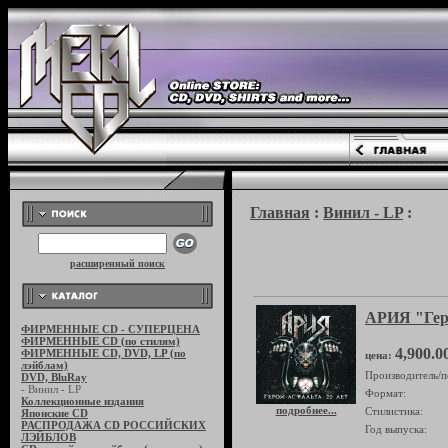
Главная
:
Винил - LP
:
расширенный поиск
АРИЯ "Гер
ФИРМЕННЫЕ CD - СУПЕРЦЕНА
ФИРМЕННЫЕ CD (по стилям)
4,900.0
ФИРМЕННЫЕ CD, DVD, LP (по
цена:
лэйблам)
Производитель/п
DVD, BluRay
- Винил - LP
Формат:
Коллекционные издания
подробнее...
Стилистика:
Японские CD
РАСПРОДАЖА CD РОССИЙСКИХ
Год выпуска:
ЛЭЙБЛОВ