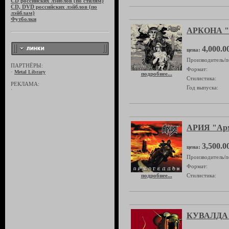
CD российских лэйблов (по стилям)
CD, DVD российских лэйблов (по
лэйблам)
Футболки
АРКОНА "
4,000.0
цена:
Производитель/п
ПАРТНЁРЫ:
Формат:
·
Metal Library
подробнее...
Стилистика:
РЕКЛАМА:
Год выпуска:
·
АРИЯ "Арм
3,500.0
цена:
Производитель/п
Формат:
подробнее...
Стилистика:
КУВАЛДА 