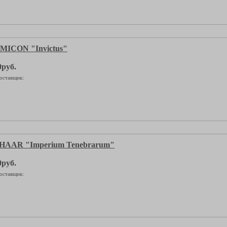
ICON "Invictus"
0руб.
оставщик:
AAR "Imperium Tenebrarum"
0руб.
оставщик: