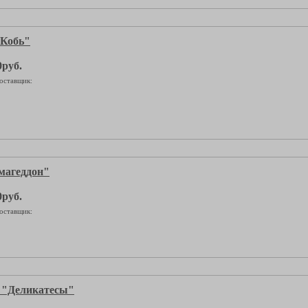
Кобь"
0руб.
оставщик:
агеддон"
0руб.
оставщик:
"Деликатесы"