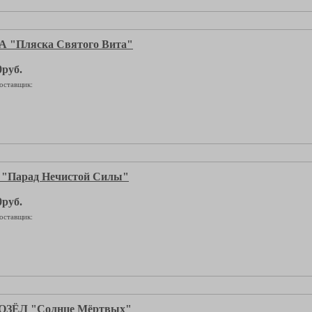
"Пляска Святого Вита"
0руб.
оставщик:
"Парад Нечистой Силы"
0руб.
оставщик:
ЗЁЛ "Солнце Мёртвых"