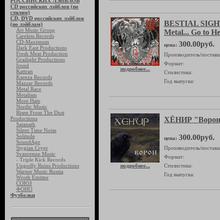
РОССИЙСКИХ ЛЭЙБЛОВ
CD российских лэйблов (по
стилям)
CD, DVD российских лэйблов
BESTIAL SIGH
(по лэйблам)
Art Music Group
Metal... Go to He
Careless Records
CD-Maximum
300.00руб.
цена:
Dark East Productions
Fresh Meat Production
Производитель/поставщ
Grailight Productions
Формат:
Irond
подробнее...
Kattran
Стилистика:
Ksenza Records
Год выпуска:
Mazzar Records
Metal Race
Metalism
More Hate
Nordic Music
Risen From The Dust
Productions
ХЁНИР "Воро
Satanath
Silent Time Noise
Solitude
300.00руб.
цена:
SoundAge
Stygian Crypt
Производитель/поставщ
Svanrenne Music
Формат:
- Triple Kick Records
Ungodly Ruins Productions
подробнее...
Стилистика:
Warner Music Russia
Год выпуска:
Wroth Emitter
СОЮЗ
ФОНО
Футболки