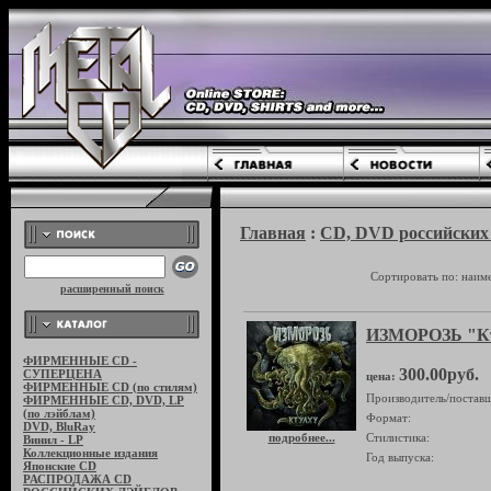
Главная
:
CD, DVD российских 
Сортировать по: наим
расширенный поиск
ИЗМОРОЗЬ "К
ФИРМЕННЫЕ CD -
300.00руб.
СУПЕРЦЕНА
цена:
ФИРМЕННЫЕ CD (по стилям)
Производитель/поставщ
ФИРМЕННЫЕ CD, DVD, LP
(по лэйблам)
Формат:
DVD, BluRay
подробнее...
Стилистика:
Винил - LP
Коллекционные издания
Год выпуска:
Японские CD
РАСПРОДАЖА CD